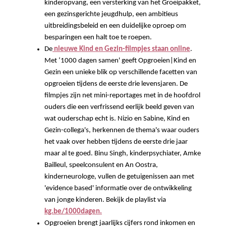
kinderopvang, een versterking van het Groeipakket,
een gezinsgerichte jeugdhulp, een ambitieus
uitbreidingsbeleid en een duidelijke oproep om
besparingen een halt toe te roepen.
De
nieuwe Kind en Gezin-filmpjes staan online
.
Met ‘1000 dagen samen' geeft Opgroeien|Kind en
Gezin een unieke blik op verschillende facetten van
opgroeien tijdens de eerste drie levensjaren. De
filmpjes zijn net mini-reportages met in de hoofdrol
ouders die een verfrissend eerlijk beeld geven van
wat ouderschap echt is. Nizio en Sabine, Kind en
Gezin-collega's, herkennen de thema's waar ouders
het vaak over hebben tijdens de eerste drie jaar
maar al te goed. Binu Singh, kinderpsychiater, Amke
Bailleul, speelconsulent en An Oostra,
kinderneurologe, vullen de getuigenissen aan met
'evidence based' informatie over de ontwikkeling
van jonge kinderen. Bekijk de playlist via
kg.be/1000dagen.
Opgroeien brengt jaarlijks cijfers rond inkomen en