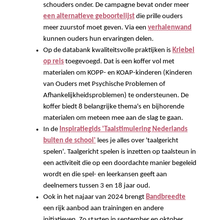
schouders onder. De campagne bevat onder meer
een alternatieve geboortelijst
die prille ouders
meer zuurstof moet geven. Via een
verhalenwand
kunnen ouders hun ervaringen delen.
Op de databank kwaliteitsvolle praktijken is
Kriebel
op reis
toegevoegd. Dat is een koffer vol met
materialen om KOPP- en KOAP-kinderen (Kinderen
van Ouders met Psychische Problemen of
Afhankelijkheidsproblemen) te ondersteunen. De
koffer biedt 8 belangrijke thema's en bijhorende
materialen om meteen mee aan de slag te gaan.
In de
Inspiratiegids 'Taalstimulering Nederlands
buiten de school'
lees je alles over 'taalgericht
spelen'. Taalgericht spelen is inzetten op taalsteun in
een activiteit die op een doordachte manier begeleid
wordt en die spel- en leerkansen geeft aan
deelnemers tussen 3 en 18 jaar oud.
Ook in het najaar van 2024 brengt
Bandbreedte
een rijk aanbod aan trainingen en andere
initiatieven. Zo starten in september en oktober