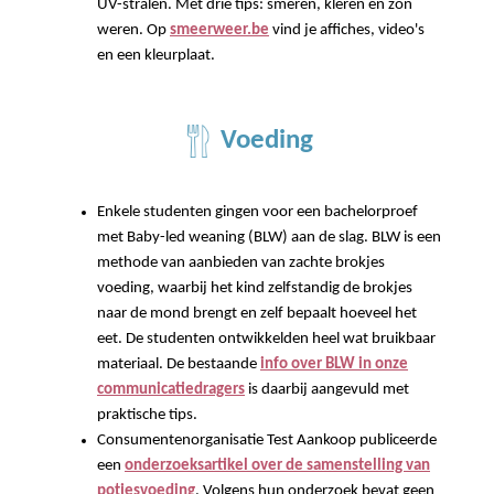
UV-stralen. Met drie tips: smeren, kleren en zon
weren. Op
smeerweer.be
vind je affiches, video's
en een kleurplaat.
Voeding
Enkele studenten gingen voor een bachelorproef
met Baby-led weaning (BLW) aan de slag. BLW is een
methode van aanbieden van zachte brokjes
voeding, waarbij het kind zelfstandig de brokjes
naar de mond brengt en zelf bepaalt hoeveel het
eet. De studenten ontwikkelden heel wat bruikbaar
materiaal. De bestaande
info over BLW in onze
communicatiedragers
is daarbij aangevuld met
praktische tips.
Consumentenorganisatie Test Aankoop publiceerde
een
onderzoeksartikel over de samenstelling van
potjesvoeding
. Volgens hun onderzoek bevat geen