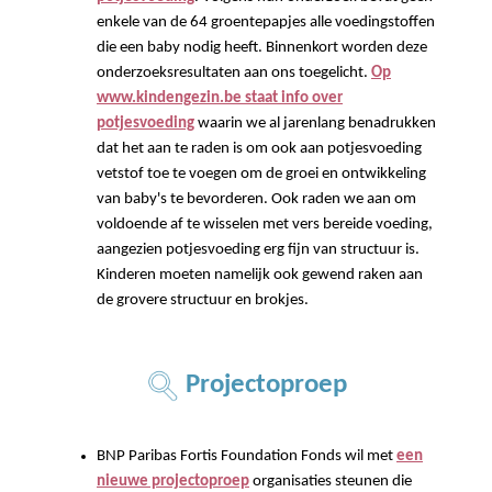
enkele van de 64 groentepapjes alle voedingstoffen
die een baby nodig heeft. Binnenkort worden deze
onderzoeksresultaten aan ons toegelicht.
Op
www.kindengezin.be staat info over
potjesvoeding
waarin we al jarenlang benadrukken
dat het aan te raden is om ook aan potjesvoeding
vetstof toe te voegen om de groei en ontwikkeling
van baby's te bevorderen. Ook raden we aan om
voldoende af te wisselen met vers bereide voeding,
aangezien potjesvoeding erg fijn van structuur is.
Kinderen moeten namelijk ook gewend raken aan
de grovere structuur en brokjes.
Projectoproep
BNP Paribas Fortis Foundation Fonds wil met
een
nieuwe projectoproep
organisaties steunen die