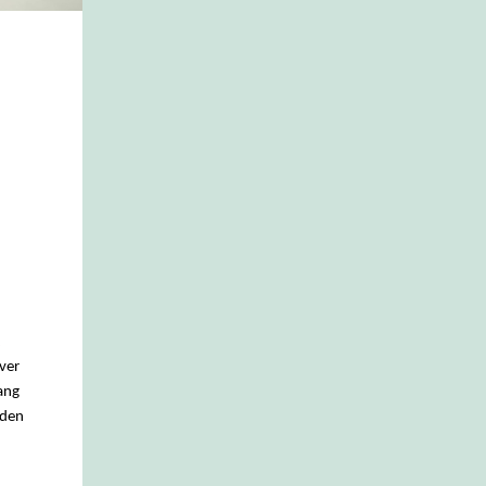
ver
ang
eden