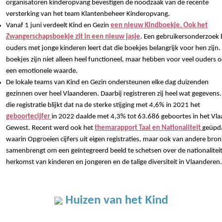
organisatoren kinderopvang bevestigen de noodzaak van de recente
versterking van het team Klantenbeheer Kinderopvang.
Vanaf 1 juni verdeelt Kind en Gezin
een nieuw Kindboekje. Ook het
Zwangerschapsboekje zit in een nieuw jasje
. Een gebruikersonderzoek b
ouders met jonge kinderen leert dat die boekjes belangrijk voor hen zijn.
boekjes zijn niet alleen heel functioneel, maar hebben voor veel ouders 
een emotionele waarde.
De lokale teams van Kind en Gezin ondersteunen elke dag duizenden
gezinnen over heel Vlaanderen. Daarbij registreren zij heel wat gegevens.
die registratie blijkt dat na de sterke stijging met 4,6% in 2021 het
geboortecijfer
in 2022 daalde met 4,3% tot 63.686 geboortes in het Vl
Gewest. Recent werd ook het
themarapport Taal en Nationaliteit
geüpd
waarin Opgroeien cijfers uit eigen registraties, maar ook van andere bro
samenbrengt om een geïntegreerd beeld te schetsen over de nationalitei
herkomst van kinderen en jongeren en de talige diversiteit in Vlaanderen
Huizen van het Kind