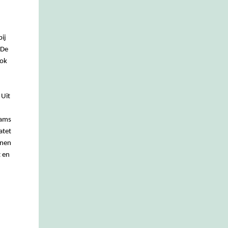
ij
 De
ook
 Uit
aams
atet
nnen
t en
.