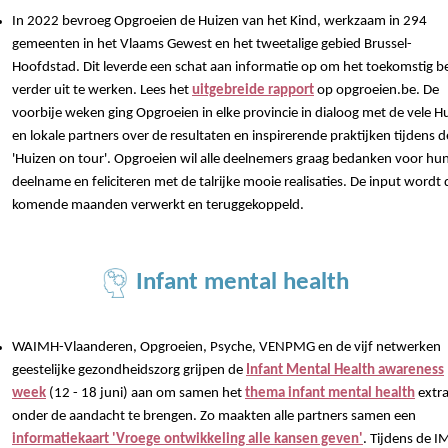
In 2022 bevroeg Opgroeien de Huizen van het Kind, werkzaam in 294
gemeenten in het Vlaams Gewest en het tweetalige gebied Brussel-
Hoofdstad. Dit leverde een schat aan informatie op om het toekomstig be
verder uit te werken. Lees het
uitgebreide rapport
op opgroeien.be. De
voorbije weken ging Opgroeien in elke provincie in dialoog met de vele H
en lokale partners over de resultaten en inspirerende praktijken tijdens d
'Huizen on tour'. Opgroeien wil alle deelnemers graag bedanken voor hu
deelname en feliciteren met de talrijke mooie realisaties. De input wordt 
komende maanden verwerkt en teruggekoppeld.
Infant mental health
WAIMH-Vlaanderen, Opgroeien, Psyche, VENPMG en de vijf netwerken
geestelijke gezondheidszorg grijpen de
Infant Mental Health awareness
week
(12 - 18 juni) aan om samen het
thema infant mental health
extr
onder de aandacht te brengen. Zo maakten alle partners samen een
informatiekaart 'Vroege ontwikkeling alle kansen geven'
. Tijdens de I