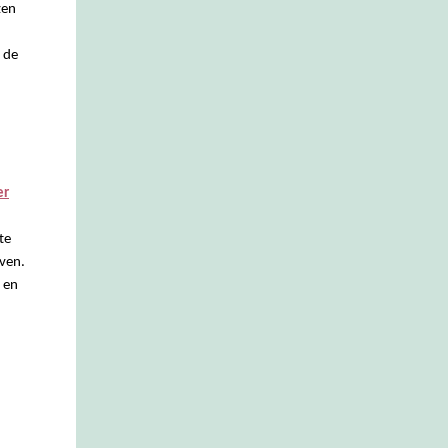
zen
l de
er
te
ven.
 en