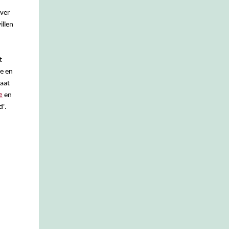
over
illen
t
ie en
gaat
e
en
d'.