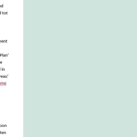
ed
d tot
ment
Plan'
de
 in
veau'
ame
woon
iten