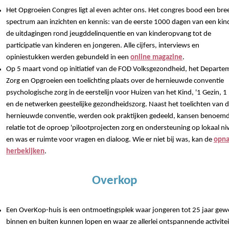
Het Opgroeien Congres ligt al even achter ons. Het congres bood een bre
spectrum aan inzichten en kennis: van de eerste 1000 dagen van een kin
de uitdagingen rond jeugddelinquentie en van kinderopvang tot de
participatie van kinderen en jongeren. Alle cijfers, interviews en
opiniestukken werden gebundeld in een
online magazine
.
Op 5 maart vond op initiatief van de FOD Volksgezondheid, het Departe
Zorg en Opgroeien een toelichting plaats over de hernieuwde conventie
psychologische zorg in de eerstelijn voor Huizen van het Kind, '1 Gezin, 1 
en de netwerken geestelijke gezondheidszorg. Naast het toelichten van 
hernieuwde conventie, werden ook praktijken gedeeld, kansen benoemd
relatie tot de oproep 'pilootprojecten zorg en ondersteuning op lokaal ni
en was er ruimte voor vragen en dialoog. Wie er niet bij was, kan de
opn
herbekijken
.
Overkop
Een OverKop-huis is een ontmoetingsplek waar jongeren tot 25 jaar ge
binnen en buiten kunnen lopen en waar ze allerlei ontspannende activite