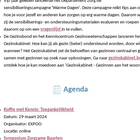
Vijf jaar geleden lanceerde het Departement Zorg de
sensibiliseringscampagne 'Warme Dagen'. Deze campagne reikt tips aan 
hoe je voor jezelf en anderen kan zorgen op erg warme dagen. Daarom w
zij de sensibiliserings- en ondersteuningsmaterialen evalueren en roepen
daarom op om een
vragenlijst
in te vullen.
De Gezinsbond en het Kenniscentrum Gezinswetenschappen lanceren he
Gezinskabinet: Hoe kan jij als gezin (beter) ondersteund worden, door w
wanneer? Het Gezinskabinet zet de behoeften van gezinnen centraal en 
samen met gezinnen op zoek naar oplossingen. Ga naar
gezinskabinet.b
ontdek hoe je kan meedoen aan ‘Gezinskabinet - Gezinnen aan het woor
Agenda
Koffie met Kennis: Toegankelijkheid
Datum: 29 maart 2024
Organisator: EXPOO
Locatie: online
Symposium Zorgzame Buurten