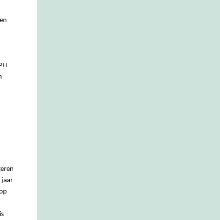
een
APH
n
geren
 jaar
op
is