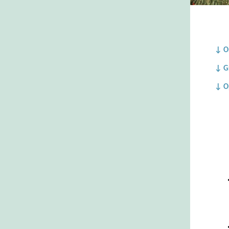
↓ On
↓ G
↓ O