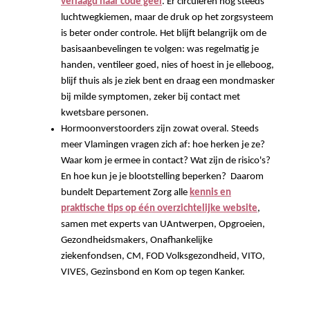
verlaagd naar code geel
. Er circuleren nog steeds
luchtwegkiemen, maar de druk op het zorgsysteem
is beter onder controle. Het blijft belangrijk om de
basisaanbevelingen te volgen: was regelmatig je
handen, ventileer goed, nies of hoest in je elleboog,
blijf thuis als je ziek bent en draag een mondmasker
bij milde symptomen, zeker bij contact met
kwetsbare personen.
Hormoonverstoorders zijn zowat overal. Steeds
meer Vlamingen vragen zich af: hoe herken je ze?
Waar kom je ermee in contact? Wat zijn de risico's?
En hoe kun je je blootstelling beperken? Daarom
bundelt Departement Zorg alle
kennis en
praktische tips op één overzichtelijke website
,
samen met experts van UAntwerpen, Opgroeien,
Gezondheidsmakers, Onafhankelijke
ziekenfondsen, CM, FOD Volksgezondheid, VITO,
VIVES, Gezinsbond en Kom op tegen Kanker.