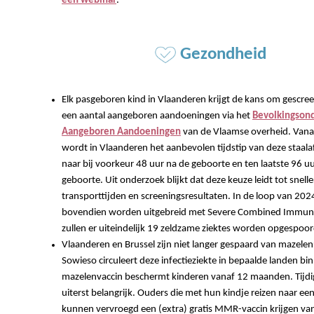
een webinar
.
Gezondheid
Elk pasgeboren kind in Vlaanderen krijgt de kans om gescr
een aantal aangeboren aandoeningen via het
Bevolkingson
Aangeboren Aandoeningen
van de Vlaamse overheid. Vana
wordt in Vlaanderen het aanbevolen tijdstip van deze staa
naar bij voorkeur 48 uur na de geboorte en ten laatste 96 u
geboorte. Uit onderzoek blijkt dat deze keuze leidt tot snelle
transporttijden en screeningsresultaten. In de loop van 2024
bovendien worden uitgebreid met Severe Combined Immuno
zullen er uiteindelijk 19 zeldzame ziektes worden opgespoor
Vlaanderen en Brussel zijn niet langer gespaard van mazelen
Sowieso circuleert deze infectieziekte in bepaalde landen bi
mazelenvaccin beschermt kinderen vanaf 12 maanden. Tijdig
uiterst belangrijk. Ouders die met hun kindje reizen naar een
kunnen vervroegd een (extra) gratis MMR-vaccin krijgen v