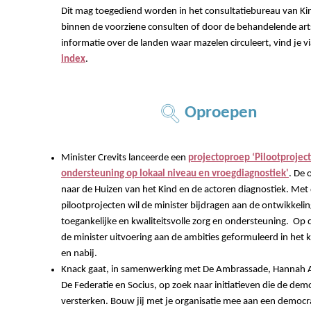
Dit mag toegediend worden in het consultatiebureau van Ki
binnen de voorziene consulten of door de behandelende art
informatie over de landen waar mazelen circuleert, vind je v
index
.
Oproepen
Minister Crevits lanceerde een
projectoproep ‘Pilootprojec
ondersteuning op lokaal niveau en vroegdiagnostiek'
. De 
naar de Huizen van het Kind en de actoren diagnostiek. Met
pilootprojecten wil de minister bijdragen aan de ontwikkelin
toegankelijke en kwaliteitsvolle zorg en ondersteuning. Op 
de minister uitvoering aan de ambities geformuleerd in het 
en nabij.
Knack gaat, in samenwerking met De Ambrassade, Hannah Ar
De Federatie en Socius, op zoek naar initiatieven die de dem
versterken. Bouw jij met je organisatie mee aan een democr