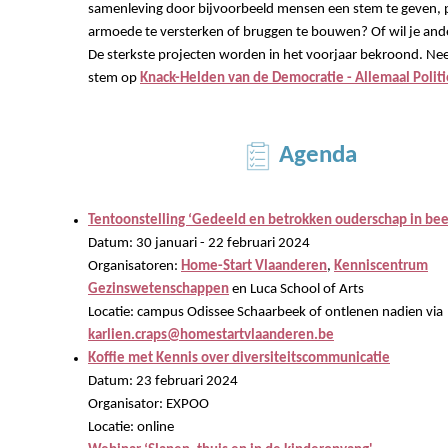
samenleving door bijvoorbeeld mensen een stem te geven, 
armoede te versterken of bruggen te bouwen? Of wil je an
De sterkste projecten worden in het voorjaar bekroond. Nee
stem op
Knack-Helden van de Democratie - Allemaal Polit
Agenda
Tentoonstelling ‘Gedeeld en betrokken ouderschap in bee
Datum: 30 januari - 22 februari 2024
Organisatoren:
Home-Start Vlaanderen
,
Kenniscentrum
Gezinswetenschappen
en Luca School of Arts
Locatie: campus Odissee Schaarbeek of ontlenen nadien via
karlien.craps@homestartvlaanderen.be
Koffie met Kennis over diversiteitscommunicatie
Datum: 23 februari 2024
Organisator: EXPOO
Locatie: online