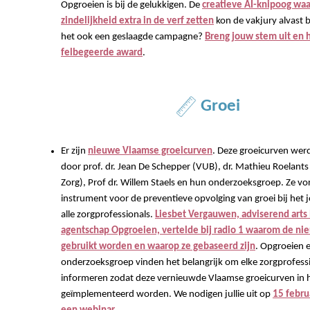
Opgroeien is bij de gelukkigen. De
creatieve AI-knipoog w
zindelijkheid extra in de verf zetten
kon de vakjury alvast b
het ook een geslaagde campagne?
Breng jouw stem uit en 
felbegeerde award
.
Groei
Er zijn
nieuwe Vlaamse groeicurven
. Deze groeicurven wer
door prof. dr. Jean De Schepper (VUB), dr. Mathieu Roelant
Zorg), Prof dr. Willem Staels en hun onderzoeksgroep. Ze v
instrument voor de preventieve opvolging van groei bij het 
alle zorgprofessionals.
Liesbet Vergauwen, adviserend arts 
agentschap Opgroeien, vertelde bij radio 1 waarom de ni
gebruikt worden en waarop ze gebaseerd zijn
. Opgroeien 
onderzoeksgroep vinden het belangrijk om elke zorgprofess
informeren zodat deze vernieuwde Vlaamse groeicurven in 
geïmplementeerd worden. We nodigen jullie uit op
15 febru