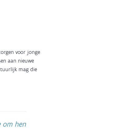
?
 zorgen voor jonge
ssen aan nieuwe
atuurlijk mag die
e om hen