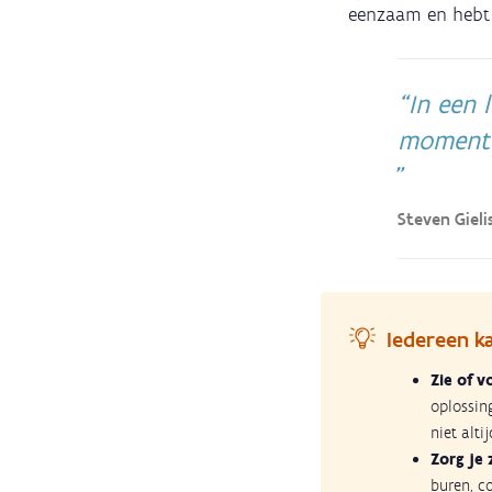
eenzaam en hebt 
In een l
momente
Steven Gieli
Iedereen k
Zie of v
oplossing
niet alti
Zorg je 
buren, co