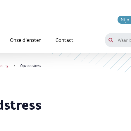
Mijn
Onze diensten
Contact
Waar
ben
je
naar
eding
Opvoedstress
op
zoek?
stress