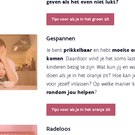
geven als het even niet lukt?
Tips voor als je in het groen zit
Gespannen
Je bent
prikkelbaar
en hebt
moeite o
komen
. Daardoor vind je het soms la
kinderen bezig te zijn. Wat kun jij en
doen als je in het oranje zit? Hoe kan
voor jezelf inlassen? Op welke manier
rondom jou helpen
?
Tips voor als je in het oranje zit
Radeloos