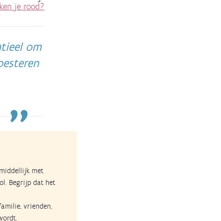
ken je rood?
ntieel om
oesteren
iddellijk met
l. Begrijp dat het
amilie, vrienden,
wordt.