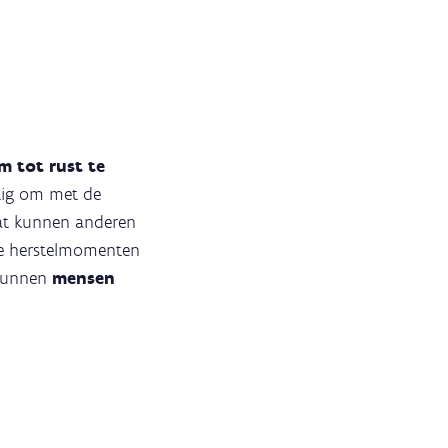
m tot rust te
stig om met de
 wat kunnen anderen
 je herstelmomenten
 kunnen
mensen