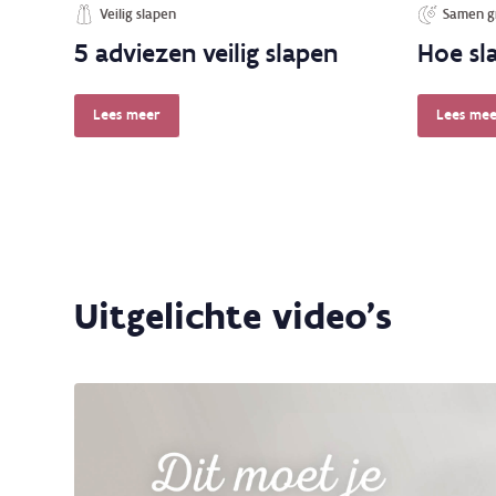
Veilig slapen
Samen gr
5 adviezen veilig slapen
Hoe sl
Lees meer
Lees mee
Uitgelichte video's