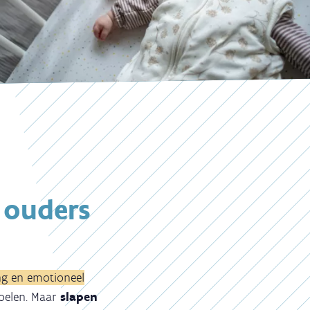
 ouders
ng en emotioneel
voelen. Maar
slapen