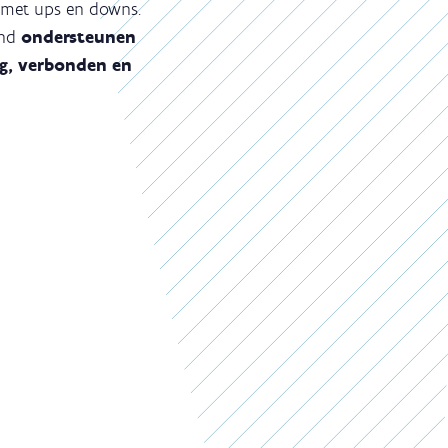
t met ups en downs.
ind
ondersteunen
ig, verbonden en