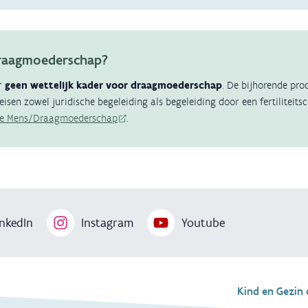
raagmoederschap?
er
geen wettelijk kader voor draagmoederschap
. De bijhorende pro
isen zowel juridische begeleiding als begeleiding door een fertiliteit
e Mens/Draagmoederschap
.
nkedIn
Instagram
Youtube
Voet
Kind en Gezin 