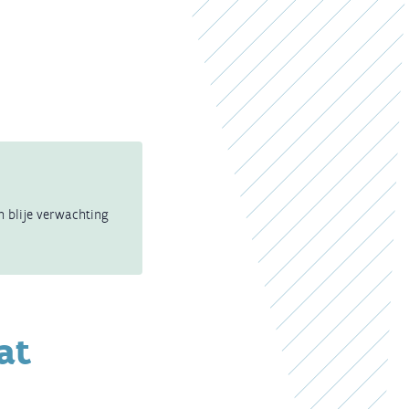
n blije verwachting
at