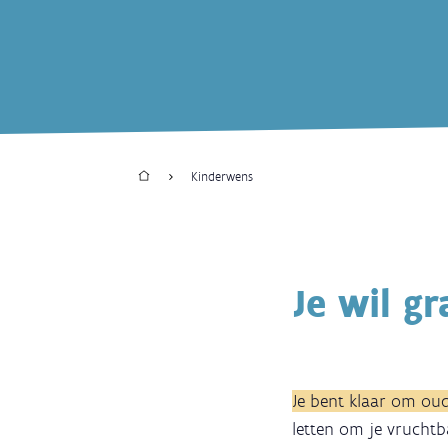
Home
Kinderwens
Kruimelpad
Je wil g
Je bent klaar om ou
letten om je vruchtb