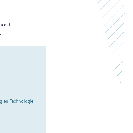
 nood
.
ng en Technologie)