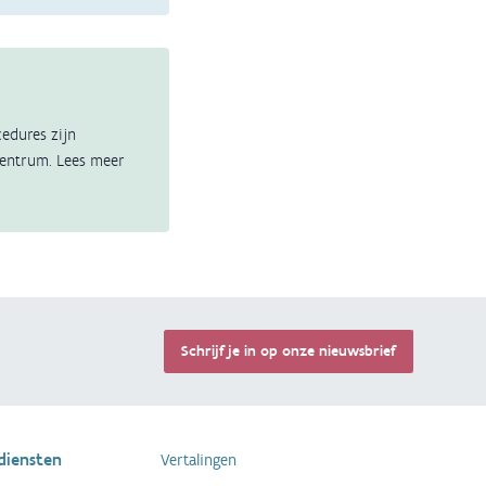
cedures zijn
scentrum. Lees meer
Terug 
Schrijf je in op onze nieuwsbrief
diensten
Vertalingen