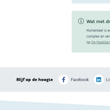
Wat met d
Momenteel is 
complex en vere
op
De Maakbar
Blijf op de hoogte
Facebook
Li
Thema's