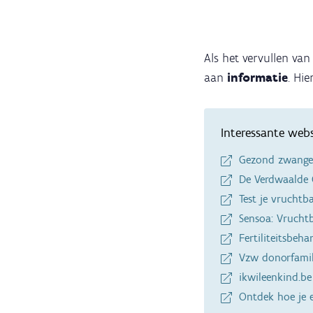
Als het vervullen va
aan
informatie
. Hi
Interessante webs
Gezond zwange
De Verdwaalde 
Test je vruchtb
Sensoa: Vruchtb
Fertiliteitsbeha
Vzw donorfamil
ikwileenkind.be
Ontdek hoe je e