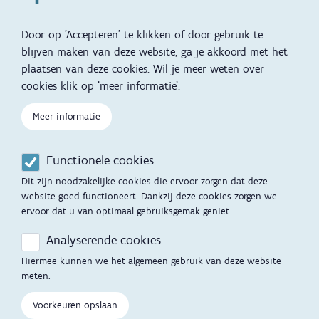
Reizen met kinderen
vertalingen
Door op 'Accepteren' te klikken of door gebruik te
Slapen
blijven maken van deze website, ga je akkoord met het
plaatsen van deze cookies. Wil je meer weten over
Kind en Gezin diensten
Vertalingen
Voet
cookies klik op 'meer informatie'.
Over Kind en Gezin
Aanbod tijdens de
Meer informatie
zwangerschap
Opgroeien
Contactmomenten
Functionele cookies
Werken voor Opgroeien
Opvoedingsondersteuning
Dit zijn noodzakelijke cookies die ervoor zorgen dat deze
Mijn Opgroeien
website goed functioneert. Dankzij deze cookies zorgen we
Adoptie
ervoor dat u van optimaal gebruiksgemak geniet.
Afspraak maken
Kinderopvang
Analyserende cookies
Startgesprek
Hiermee kunnen we het algemeen gebruik van deze website
Hulp en contact
meten.
Inkomenstarief
Contactfomulier
Voorkeuren opslaan
Cookievoorkeuren