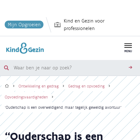
Overslaan
Kind en Gezin voor
en
Mijn Opgroeien
professionelen
naar
de
inhoud
MENU
gaan
Waar
zoe
ben
Home
je
Ontwikkeling en gedrag
Gedrag en opvoeding
naar
Kruimelpad
Opvoedingsvaardigheden
op
“Ouderschap is een overweldigend, maar tegelijk geweldig avontuur"
zoek?
“Ouderschap is een