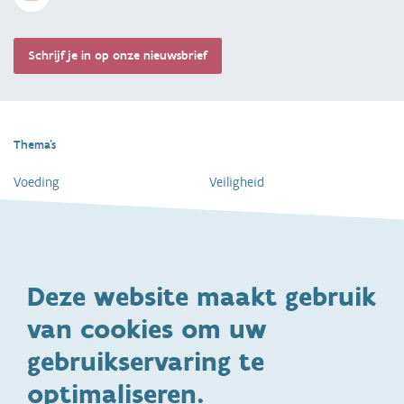
Schrijf je in op onze nieuwsbrief
Thema's
Voeding
Veiligheid
Gezondheid en vaccinatie
Dagelijkse verzorging
Kinderopvang en naar school
Spelen en bewegen
Deze website maakt gebruik
Ontwikkeling en gedrag
Gezinsleven
van cookies om uw
Specifieke
Adoptie
ondersteuningsbehoefte
gebruikservaring te
Kinderwens
Zwangerschap en geboorte
optimaliseren.
Brochures, video's en