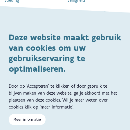
Voeding
Veiligheid
Gezondheid en vaccinatie
Dagelijkse verzorging
Kinderopvang en naar school
Spelen en bewegen
Deze website maakt gebruik
Ontwikkeling en gedrag
Gezinsleven
van cookies om uw
Specifieke
Adoptie
ondersteuningsbehoefte
gebruikservaring te
Kinderwens
Zwangerschap en geboorte
optimaliseren.
Brochures, video's en
Reizen met kinderen
vertalingen
Door op 'Accepteren' te klikken of door gebruik te
Slapen
blijven maken van deze website, ga je akkoord met het
plaatsen van deze cookies. Wil je meer weten over
Kind en Gezin diensten
Vertalingen
Voet
cookies klik op 'meer informatie'.
Over Kind en Gezin
Aanbod tijdens de
zwangerschap
Meer informatie
Opgroeien