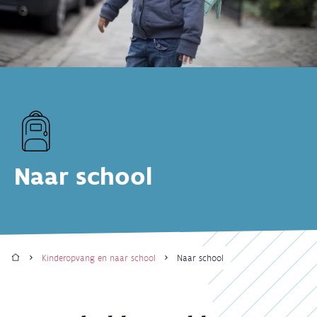
Naar school
Home
Kinderopvang en naar school
Naar school
Kruimelpad