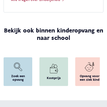
Bekijk ook binnen kinderopvang en
naar school
Zoek een
Opvang voor
Kostprijs
opvang
een ziek kind
Terug 