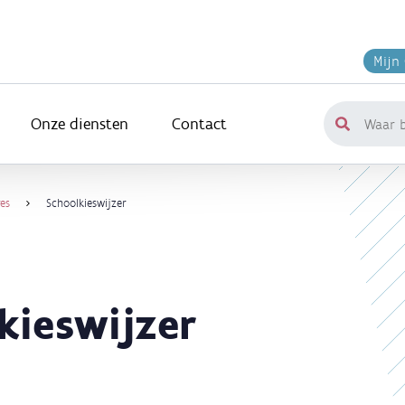
Mijn
Onze diensten
Contact
Waar
ben
je
naar
es
Schoolkieswijzer
op
zoek?
kieswijzer