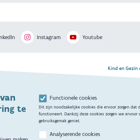
nkedIn
Instagram
Youtube
Voet
Kind en Gezin 
Aanbod tijdens 
 van
Contactmoment
g
Functionele cookies
ing te
Dit zijn noodzakelijke cookies die ervoor zorgen dat
Opvoedingsonde
functioneert. Dankzij deze cookies zorgen we ervoor 
gebruiksgemak geniet.
Adoptie
Analyserende cookies
Kinderopvang
lijven maken