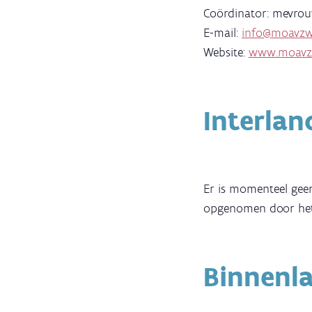
Coördinator: mevrou
E-mail:
info@moavzw
Website:
www.moavz
Interlan
Er is momenteel geen
opgenomen door het
Binnenl