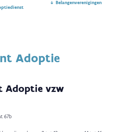
Belangenverenigingen
optiedienst
nt Adoptie
t Adoptie vzw
at 67b