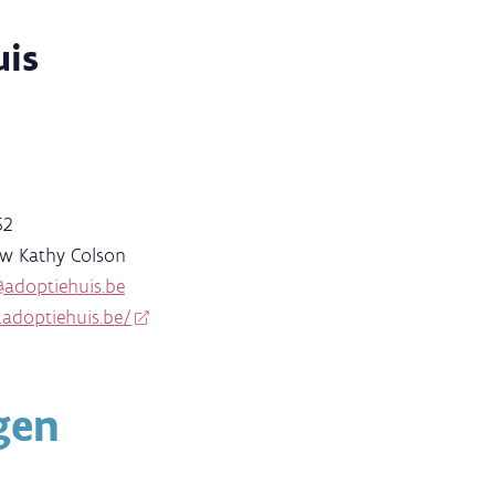
uis
52
w Kathy Colson
@adoptiehuis.be
adoptiehuis.be/
gen