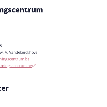
ngscentrum
43
w. A. Vandekerckhove
mingscentrum.be
mingscentrum.be
ter