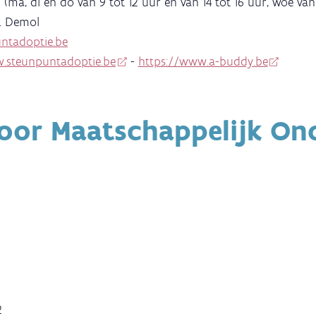
7 (ma, di en do van 9 tot 12 uur en van 14 tot 16 uur, woe van
I. Demol
ntadoptie.be
.steunpuntadoptie.be
-
https://www.a-buddy.be
voor Maatschappelijk On
2