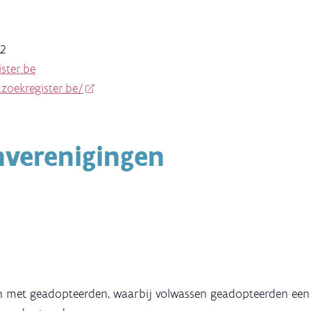
52
ster.be
zoekregister.be/
nverenigingen
en met geadopteerden, waarbij volwassen geadopteerden een 