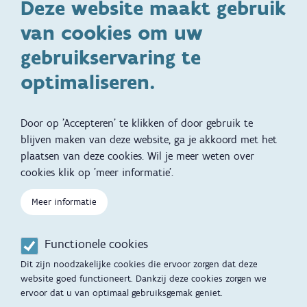
Deze website maakt gebruik
Ontwikkeling en gedrag
Gezinsleven
van cookies om uw
Specifieke
Adoptie
ondersteuningsbehoefte
gebruikservaring te
Kinderwens
Zwangerschap en geboorte
optimaliseren.
Brochures, video's en
Reizen met kinderen
vertalingen
Door op 'Accepteren' te klikken of door gebruik te
Slapen
blijven maken van deze website, ga je akkoord met het
plaatsen van deze cookies. Wil je meer weten over
Kind en Gezin diensten
Vertalingen
Voet
cookies klik op 'meer informatie'.
Over Kind en Gezin
Aanbod tijdens de
zwangerschap
Meer informatie
Opgroeien
Contactmomenten
Functionele cookies
Werken voor Opgroeien
Opvoedingsondersteuning
Dit zijn noodzakelijke cookies die ervoor zorgen dat deze
Mijn Opgroeien
website goed functioneert. Dankzij deze cookies zorgen we
Adoptie
ervoor dat u van optimaal gebruiksgemak geniet.
Afspraak maken