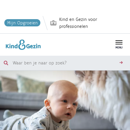
Overslaan
Kind en Gezin voor
en
Mijn Opgroeien
professionelen
naar
de
inhoud
MENU
gaan
Waar
zoe
ben
je
naar
op
zoek?