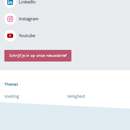
LinkedIn
Instagram
Youtube
Schrijf je in op onze nieuwsbrief
Thema's
Voeding
Veiligheid
Gezondheid en vaccinatie
Dagelijkse verzorging
Kinderopvang en naar school
Spelen en bewegen