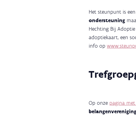
Het steunpunt is een
ondersteuning
maa
Hechting Bij Adoptie 
adoptiekaart, een so
info op
www.steunpu
Trefgroep
Op onze
pagina met
belangenverenigin