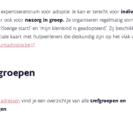
 expertisecentrum voor adoptie. Je kan er terecht voor
indi
r ook voor
nazorg in groep.
Ze organiseren regelmatig vorm
(Stevige start)’ en ‘mijn kleinkind is geadopteerd’. Zij beschi
ciale kaart met hulpverleners die deskundig zijn op het vlak 
ntadoptie.be
.
groepen
 adressen
vind je een overzichtje van alle
trefgroepen en
gen
.