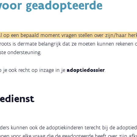
voor geadopteerde
al op een bepaald moment vragen stellen over zijn/haar he
roots is dermate belangrijk dat ze moeten kunnen rekenen 
iste ondersteuning.
 je ook recht op inzage in je
adoptiedossier
.
edienst
ders kunnen ook de adoptiekinderen terecht bij de adoptied
open voor elke vraag die de geadopteerde heeft over zijn af