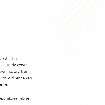
doptie. Een
aat in de eerste 15
over nazorg kan je
nst onvoldoende kan
ners
.
beschikbaar als je