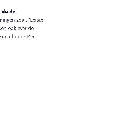
viduele
ingen zoals ‘Eerste
kken ook over de
van adoptie. Meer