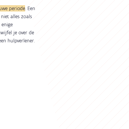
uwe periode
. Een
iet alles zoals
n enige
wijfel je over de
en hulpverlener.