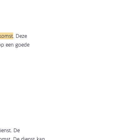
rkomst
. Deze
op een goede
ienst. De
komst. De dienst kan