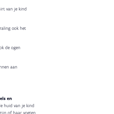
irt van je kind
traling ook het
ook de ogen
ennen aan
els en
e huid van je kind
zijn of haar voeten