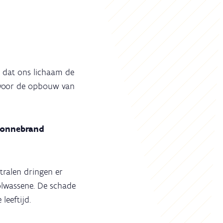
or dat ons lichaam de
 voor de opbouw van
onnebrand
stralen dringen er
olwassene. De schade
leeftijd.