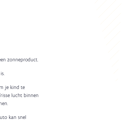
 een zonneproduct.
r
is.
m je kind te
risse lucht binnen
men.
uto kan snel