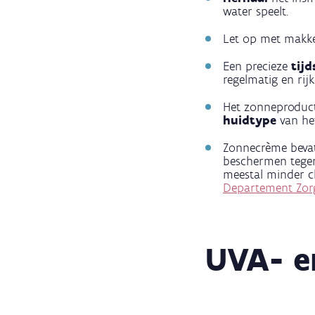
water speelt.
Let op met makke
Een precieze
tij
regelmatig en rij
Het zonneproduct
huidtype
van he
Zonnecrème bev
beschermen tege
meestal minder ch
Departement Zor
UVA- e