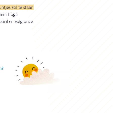
ntjes stil te staan
reem hoge
bril en volg onze
n?