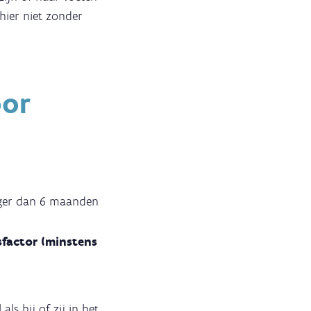
hier niet zonder
oor
nger dan 6 maanden
factor (minstens
als hij of zij in het