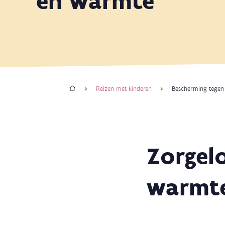
en warmte
Home
Reizen met kinderen
Bescherming tegen
Kruimelpad
Zorgel
warmt