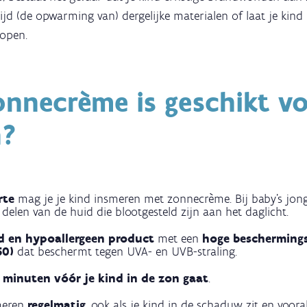
jd (de opwarming van) dergelijke materialen of laat je kind 
lopen.
onnecrème is geschikt v
n?
rte
mag je je kind insmeren met zonnecrème. Bij baby’s jo
 delen van de huid die blootgesteld zijn aan het daglicht.
d en hypoallergeen product
met een
hoge beschermings
 50)
dat beschermt tegen UVA- en UVB-straling.
 minuten vóór je kind in de zon gaat
.
meren
regelmatig
, ook als je kind in de schaduw zit en vooral 