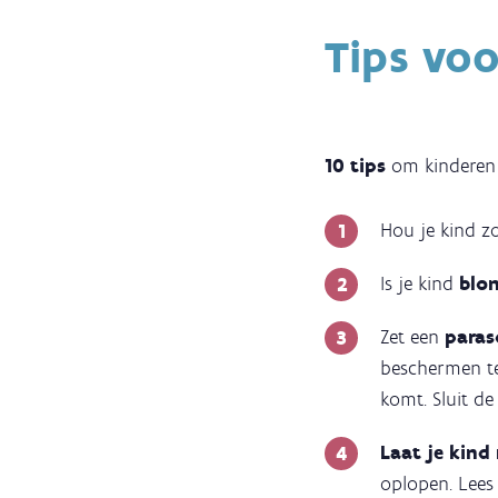
Tips vo
10 tips
om kinderen
Hou je kind z
Is je kind
blon
Zet een
paras
beschermen te
komt. Sluit d
Laat je kind
oplopen. Lee