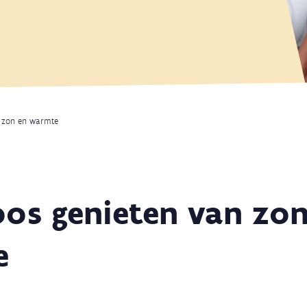
 zon en warmte
oos genieten van zon
e