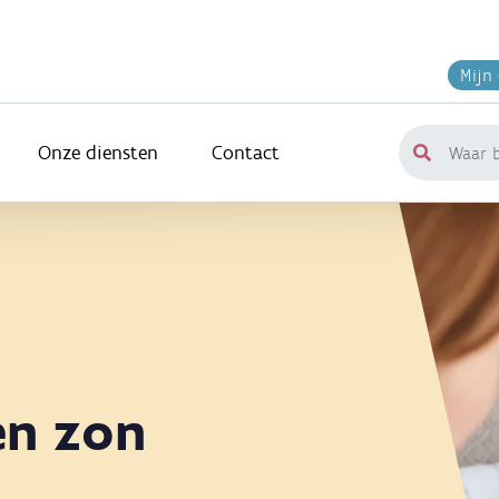
Mijn
Onze diensten
Contact
Waar
ben
je
naar
op
zoek?
en zon