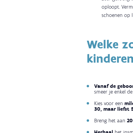
oploopt. Vermi
schoenen op 
Welke z
kindere
Vanaf de geboo
smeer je enkel de
Kies voor een
mil
30, maar liefst
Breng het aan
20
Herhaal
het ins