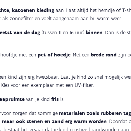
chte, katoenen kleding
aan. Laat altijd het hemdje of T-sh
t als zonnefilter en voelt aangenaam aan bij warm weer.
eetst van de dag
(tussen 11 en 16 uur)
binnen
. Dan is de s
 hoofdje met een
pet of hoedje
. Met een
brede rand
zijn 
een kind zijn erg kwetsbaar. Laat je kind zo snel mogelijk w
 Kies voor een exemplaar met een UV-filter.
laapruimte
van je kind
fris
is.
ervoor zorgen dat sommige
materialen zoals rubberen teg
, maar ook stenen en zand erg warm worden
. Doordat d
is, bestaat het gevaar dat je kind ernstige brandwonden aan 