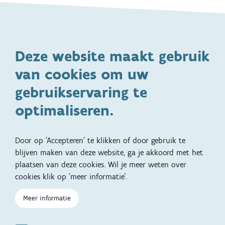
Gezondheid en vaccinatie
Dagelijkse verzorging
Kinderopvang en naar school
Spelen en bewegen
Deze website maakt gebruik
Ontwikkeling en gedrag
Gezinsleven
van cookies om uw
Specifieke
Adoptie
ondersteuningsbehoefte
gebruikservaring te
Kinderwens
Zwangerschap en geboorte
optimaliseren.
Brochures, video's en
Reizen met kinderen
vertalingen
Door op 'Accepteren' te klikken of door gebruik te
Slapen
blijven maken van deze website, ga je akkoord met het
plaatsen van deze cookies. Wil je meer weten over
Kind en Gezin diensten
Vertalingen
Voet
cookies klik op 'meer informatie'.
Over Kind en Gezin
Aanbod tijdens de
zwangerschap
Meer informatie
Opgroeien
Contactmomenten