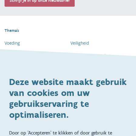
Schrijf je in op onze nieuwsbrief
Thema's
Voeding
Veiligheid
Gezondheid en vaccinatie
Dagelijkse verzorging
Kinderopvang en naar school
Spelen en bewegen
Deze website maakt gebruik
Ontwikkeling en gedrag
Gezinsleven
van cookies om uw
Specifieke
Adoptie
ondersteuningsbehoefte
gebruikservaring te
Kinderwens
Zwangerschap en geboorte
optimaliseren.
Brochures, video's en
Reizen met kinderen
vertalingen
Door op 'Accepteren' te klikken of door gebruik te
Slapen