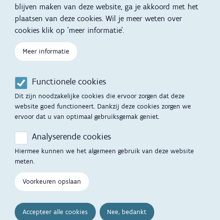
blijven maken van deze website, ga je akkoord met het
plaatsen van deze cookies. Wil je meer weten over
Kind en Gezin diensten
Vertalingen
Voet
cookies klik op 'meer informatie'.
Over Kind en Gezin
Aanbod tijdens de
zwangerschap
Meer informatie
Opgroeien
Contactmomenten
Functionele cookies
Werken voor Opgroeien
Opvoedingsondersteuning
Dit zijn noodzakelijke cookies die ervoor zorgen dat deze
Mijn Opgroeien
website goed functioneert. Dankzij deze cookies zorgen we
Adoptie
ervoor dat u van optimaal gebruiksgemak geniet.
Afspraak maken
Kinderopvang
Analyserende cookies
Startgesprek
Hiermee kunnen we het algemeen gebruik van deze website
Hulp en contact
meten.
Inkomenstarief
Contactfomulier
Voorkeuren opslaan
Cookievoorkeuren
Opgroeipunt
Accepteer alle cookies
Nee, bedankt
Veelgestelde vragen