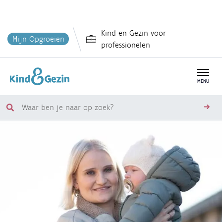
Overslaan
Kind en Gezin voor
en
Mijn Opgroeien
professionelen
naar
de
inhoud
MENU
gaan
Waar
zoe
ben
je
naar
op
zoek?