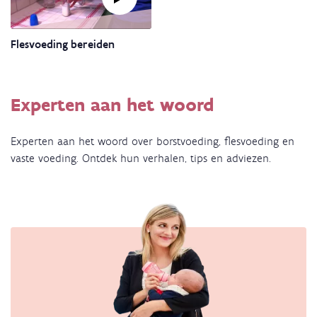
zoekreflex
Link
Flesvoeding bereiden
naar
video:
Flesvoeding
Experten aan het woord
bereiden
Experten aan het woord over borstvoeding, flesvoeding en
vaste voeding. Ontdek hun verhalen, tips en adviezen.