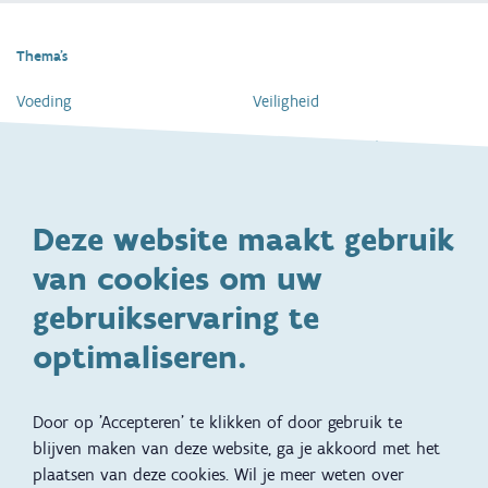
Thema's
Voeding
Veiligheid
Gezondheid en vaccinatie
Dagelijkse verzorging
Kinderopvang en naar school
Spelen en bewegen
Deze website maakt gebruik
Ontwikkeling en gedrag
Gezinsleven
van cookies om uw
Specifieke
Adoptie
ondersteuningsbehoefte
gebruikservaring te
Kinderwens
Zwangerschap en geboorte
optimaliseren.
Brochures, video's en
Reizen met kinderen
vertalingen
Door op 'Accepteren' te klikken of door gebruik te
Slapen
blijven maken van deze website, ga je akkoord met het
plaatsen van deze cookies. Wil je meer weten over
Kind en Gezin diensten
Vertalingen
Voet