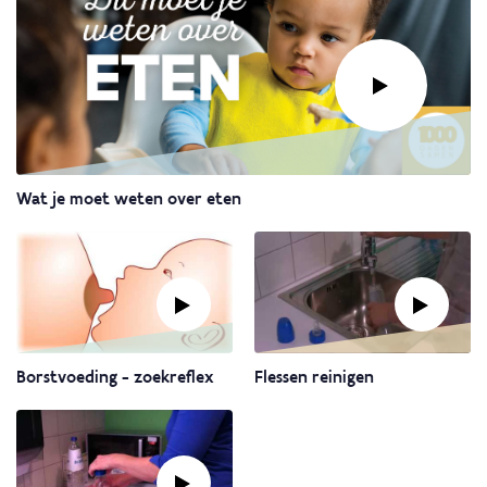
Link
Wat je moet weten over eten
naar
video:
Wat
je
moet
weten
Link
Link
over
Borstvoeding - zoekreflex
Flessen reinigen
naar
naar
eten
video:
video:
Borstvoeding
Flessen
-
reinigen