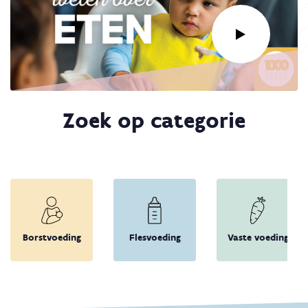
Link
Zoek op categorie
naar
video:
Wat
je
moet
weten
over
eten
Borstvoeding
Flesvoeding
Vaste voeding