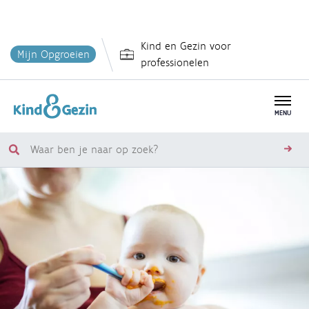
Overslaan
Kind en Gezin voor
en
Mijn Opgroeien
professionelen
naar
de
inhoud
MENU
gaan
Waar
zoe
ben
je
naar
op
zoek?