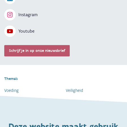
Instagram
Youtube
Schrijf je in op onze nieuwsbrief
Thema's
Voeding
Veiligheid
Gezondheid en vaccinatie
Dagelijkse verzorging
Kinderopvang en naar school
Spelen en bewegen
Deze website maakt gebruik
Ontwikkeling en gedrag
Gezinsleven