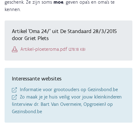
geschenk. Ze zijn soms
moe
, geven opa’s en oma’s te
kennen.
Artikel 'Oma 24/' uit De Standaard 28/3/2015
door Griet Plets
Document
Artikel-ploeteroma.pdf
(278.18 KB)
Interessante websites
Informatie voor grootouders op Gezinsbond.be
Zo maak je je huis veilig voor jouw kleinkinderen
(interview dr. Bart Van Overmeire, Opgroeien) op
Gezinsbond.be