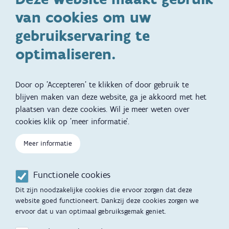
van cookies om uw
Specifieke
Adoptie
ondersteuningsbehoefte
gebruikservaring te
Kinderwens
Zwangerschap en geboorte
optimaliseren.
Brochures, video's en
Reizen met kinderen
vertalingen
Door op 'Accepteren' te klikken of door gebruik te
Slapen
blijven maken van deze website, ga je akkoord met het
plaatsen van deze cookies. Wil je meer weten over
Kind en Gezin diensten
Vertalingen
Voet
cookies klik op 'meer informatie'.
Over Kind en Gezin
Aanbod tijdens de
Meer informatie
zwangerschap
Opgroeien
Contactmomenten
Functionele cookies
Werken voor Opgroeien
Opvoedingsondersteuning
Dit zijn noodzakelijke cookies die ervoor zorgen dat deze
Mijn Opgroeien
website goed functioneert. Dankzij deze cookies zorgen we
Adoptie
ervoor dat u van optimaal gebruiksgemak geniet.
Afspraak maken
Kinderopvang