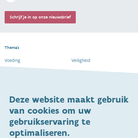
Schrijf je in op onze nieuwsbrief
Thema's
Voeding
Veiligheid
Gezondheid en vaccinatie
Dagelijkse verzorging
Kinderopvang en naar school
Spelen en bewegen
Deze website maakt gebruik
Ontwikkeling en gedrag
Gezinsleven
van cookies om uw
Specifieke
Adoptie
ondersteuningsbehoefte
gebruikservaring te
Kinderwens
Zwangerschap en geboorte
optimaliseren.
Brochures, video's en