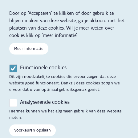
Reizen met kinderen
vertalingen
Door op 'Accepteren' te klikken of door gebruik te
Slapen
blijven maken van deze website, ga je akkoord met het
plaatsen van deze cookies. Wil je meer weten over
Kind en Gezin diensten
Vertalingen
Voet
cookies klik op 'meer informatie'.
Over Kind en Gezin
Aanbod tijdens de
Meer informatie
zwangerschap
Opgroeien
Contactmomenten
Functionele cookies
Werken voor Opgroeien
Opvoedingsondersteuning
Dit zijn noodzakelijke cookies die ervoor zorgen dat deze
Mijn Opgroeien
website goed functioneert. Dankzij deze cookies zorgen we
Adoptie
ervoor dat u van optimaal gebruiksgemak geniet.
Afspraak maken
Kinderopvang
Analyserende cookies
Startgesprek
Hiermee kunnen we het algemeen gebruik van deze website
Hulp en contact
meten.
Inkomenstarief
Contactfomulier
Voorkeuren opslaan
Cookievoorkeuren
Opgroeipunt