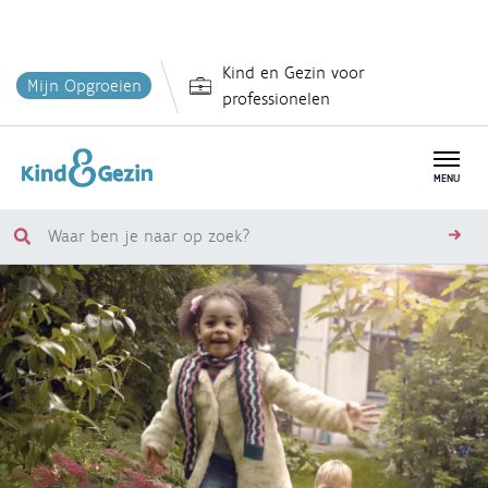
Overslaan
Kind en Gezin voor
en
Mijn Opgroeien
professionelen
naar
de
inhoud
MENU
gaan
Waar
zoe
ben
je
naar
op
zoek?