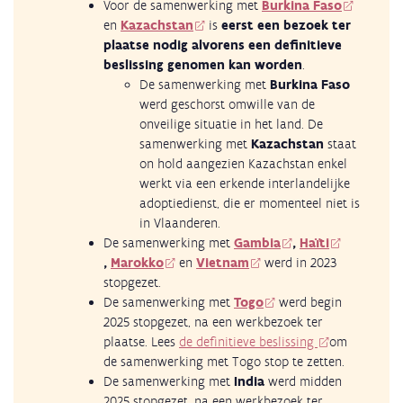
Voor de samenwerking met
Burkina Faso
en
Kazachstan
is
eerst een bezoek ter
plaatse nodig alvorens een definitieve
beslissing genomen kan worden
.
De samenwerking met
Burkina Faso
werd geschorst omwille van de
onveilige situatie in het land. De
samenwerking met
Kazachstan
staat
on hold aangezien Kazachstan enkel
werkt via een erkende interlandelijke
adoptiedienst, die er momenteel niet is
in Vlaanderen.
De samenwerking met
Gambia
,
Haïti
,
Marokko
en
Vietnam
werd in 2023
stopgezet.
De samenwerking met
Togo
werd begin
2025 stopgezet, na een werkbezoek ter
plaatse. Lees
de definitieve beslissing
om
de samenwerking met Togo stop te zetten.
De samenwerking met
India
werd midden
2025 stopgezet, na een werkbezoek ter