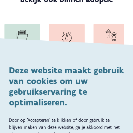
Adviezen van
Ik ben
Nazorg
VCA
geadopteerd
Terug 
Deze website maakt gebruik
van cookies om uw
Blijf op de hoogte
gebruikservaring te
optimaliseren.
Facebook
Door op 'Accepteren' te klikken of door gebruik te
LinkedIn
blijven maken van deze website, ga je akkoord met het