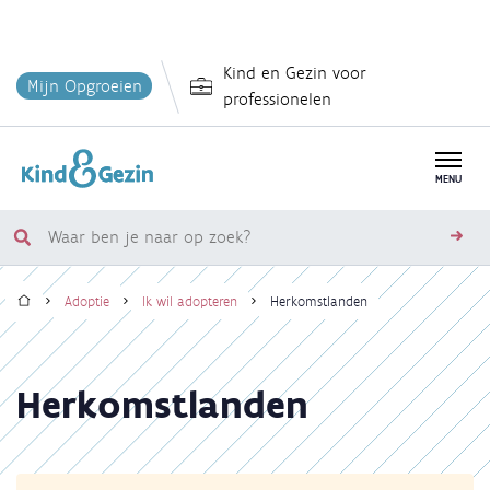
Overslaan
Kind en Gezin voor
en
Mijn Opgroeien
professionelen
naar
de
inhoud
MENU
gaan
Waar
zoe
ben
Home
je
Adoptie
Ik wil adopteren
Herkomstlanden
naar
Kruimelpad
op
zoek?
Herkomstlanden