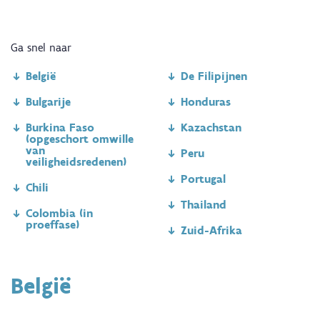
Ga snel naar
België
De Filipijnen
Bulgarije
Honduras
Burkina Faso
Kazachstan
(opgeschort omwille
van
Peru
veiligheidsredenen)
Portugal
Chili
Thailand
Colombia (in
proeffase)
Zuid-Afrika
België