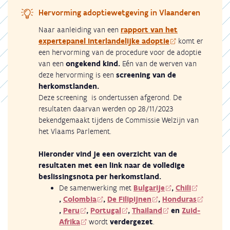
Hervorming adoptiewetgeving in Vlaanderen
Naar aanleiding van een
rapport van het
expertepanel interlandelijke adoptie
komt er
een hervorming
van de procedure voor de adoptie
van een
ongekend kind.
Eén van de werven van
deze hervorming is een
screening van de
herkomstlanden.
Deze screening is ondertussen afgerond. De
resultaten daarvan werden op 28/11/2023
bekendgemaakt tijdens de Commissie Welzijn van
het Vlaams Parlement.
Hieronder vind je een overzicht van de
resultaten met een link naar de volledige
beslissingsnota per herkomstland.
De samenwerking met
Bulgarije
,
Chili
,
Colombia
,
De Filipijnen
,
Honduras
,
Peru
,
Portugal
,
Thailand
en
Zuid-
Afrika
wordt
verdergezet
.