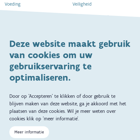
Voeding
Veiligheid
Gezondheid en vaccinatie
Dagelijkse verzorging
Kinderopvang en naar school
Spelen en bewegen
Deze website maakt gebruik
Ontwikkeling en gedrag
Gezinsleven
van cookies om uw
Specifieke
Adoptie
ondersteuningsbehoefte
gebruikservaring te
Kinderwens
Zwangerschap en geboorte
optimaliseren.
Brochures, video's en
Reizen met kinderen
vertalingen
Door op 'Accepteren' te klikken of door gebruik te
Slapen
blijven maken van deze website, ga je akkoord met het
plaatsen van deze cookies. Wil je meer weten over
Kind en Gezin diensten
Vertalingen
Voet
cookies klik op 'meer informatie'.
Over Kind en Gezin
Aanbod tijdens de
Meer informatie
zwangerschap