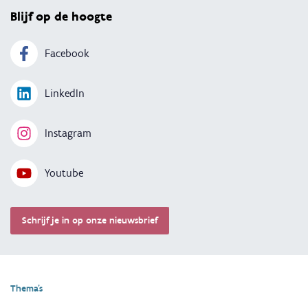
scoorde alsnog zal worden stopgezet na het
Blijf op de hoogte
werkbezoek.
Facebook
LinkedIn
Instagram
Youtube
Schrijf je in op onze nieuwsbrief
Thema's