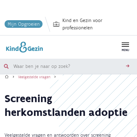
Overslaan
Kind en Gezin voor
en
Mijn Opgroeien
professionelen
naar
de
inhoud
MENU
gaan
Waar
zoe
Home
ben
Veelgestelde vragen
je
Kruimelpad
naar
Screening
op
zoek?
herkomstlanden adoptie
Veelgestelde vragen en antwoorden over screening