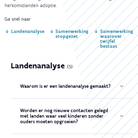
herkomstlanden adoptie.
Ga snel naar
Landenanalyse
Samenwerking
Samenwerking
stopgezet
waarover
twijfel
bestaat
Landenanalyse
(5)
Waarom is er een landenanalyse gemaakt?
Na het eindrapport van het
expertenpanel
inzake interlandelijke adoptie
formuleerde de
Worden er nog nieuwe contacten gelegd
met landen waar veel kinderen zonder
Vlaamse Regering op 17 september 2021 een
ouders moeten opgroeien?
aantal krijtlijnen voor de verdere aanpak, zowel
wat betreft de toekomst van interlandelijke
Nieuwe samenwerkingen zijn mogelijk in de