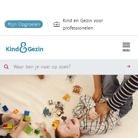
Overslaan
Kind en Gezin voor
en
Mijn Opgroeien
professionelen
naar
de
inhoud
MENU
gaan
Waar
zoe
ben
je
naar
op
zoek?