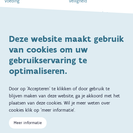
Voeding
Veiligheid
Gezondheid en vaccinatie
Dagelijkse verzorging
Kinderopvang en naar school
Spelen en bewegen
Deze website maakt gebruik
Ontwikkeling en gedrag
Gezinsleven
van cookies om uw
Specifieke
Adoptie
ondersteuningsbehoefte
gebruikservaring te
Kinderwens
Zwangerschap en geboorte
optimaliseren.
Brochures, video's en
Reizen met kinderen
vertalingen
Door op 'Accepteren' te klikken of door gebruik te
Slapen
blijven maken van deze website, ga je akkoord met het
plaatsen van deze cookies. Wil je meer weten over
Kind en Gezin diensten
Vertalingen
Voet
cookies klik op 'meer informatie'.
Over Kind en Gezin
Aanbod tijdens de
zwangerschap
Meer informatie
Opgroeien