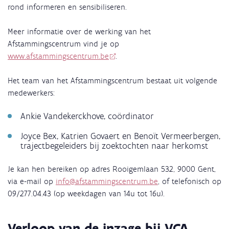
rond informeren en sensibiliseren.
Meer informatie over de werking van het
Afstammingscentrum vind je op
www.afstammingscentrum.be
.
Het team van het Afstammingscentrum bestaat uit volgende
medewerkers:
Ankie Vandekerckhove, coördinator
Joyce Bex, Katrien Govaert en Benoït Vermeerbergen,
trajectbegeleiders bij zoektochten naar herkomst
Je kan hen bereiken op adres Rooigemlaan 532, 9000 Gent,
via e-mail op
info@afstammingscentrum.be
,
of telefonisch op
09/277.04.43 (op weekdagen van 14u tot 16u).
Verloop van de inzage bij VCA