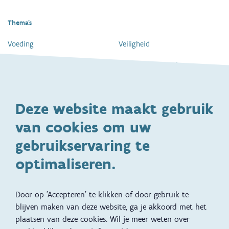
Thema's
Voeding
Veiligheid
Gezondheid en vaccinatie
Dagelijkse verzorging
Kinderopvang en naar school
Spelen en bewegen
Deze website maakt gebruik
Ontwikkeling en gedrag
Gezinsleven
van cookies om uw
Specifieke
Adoptie
ondersteuningsbehoefte
gebruikservaring te
Kinderwens
Zwangerschap en geboorte
optimaliseren.
Brochures, video's en
Reizen met kinderen
vertalingen
Door op 'Accepteren' te klikken of door gebruik te
Slapen
blijven maken van deze website, ga je akkoord met het
plaatsen van deze cookies. Wil je meer weten over
Kind en Gezin diensten
Vertalingen
Voet