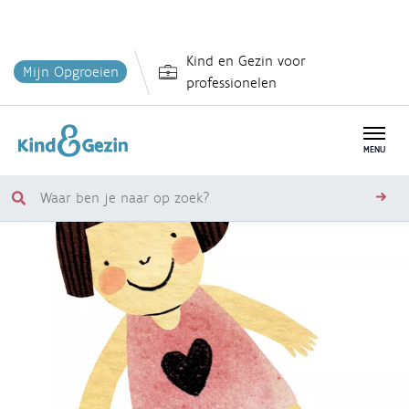
Overslaan
Kind en Gezin voor
en
Mijn Opgroeien
professionelen
naar
de
inhoud
MENU
gaan
Waar
zoe
ben
je
naar
op
zoek?