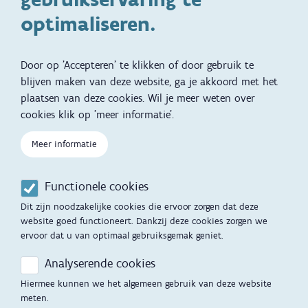
Kinderwens
Zwangerschap en geboorte
optimaliseren.
Brochures, video's en
Reizen met kinderen
vertalingen
Door op 'Accepteren' te klikken of door gebruik te
Slapen
blijven maken van deze website, ga je akkoord met het
plaatsen van deze cookies. Wil je meer weten over
Kind en Gezin diensten
Vertalingen
Voet
cookies klik op 'meer informatie'.
Over Kind en Gezin
Aanbod tijdens de
zwangerschap
Meer informatie
Opgroeien
Contactmomenten
Functionele cookies
Werken voor Opgroeien
Opvoedingsondersteuning
Dit zijn noodzakelijke cookies die ervoor zorgen dat deze
Mijn Opgroeien
website goed functioneert. Dankzij deze cookies zorgen we
Adoptie
ervoor dat u van optimaal gebruiksgemak geniet.
Afspraak maken
Kinderopvang
Analyserende cookies
Startgesprek
Hiermee kunnen we het algemeen gebruik van deze website
Hulp en contact
meten.
Inkomenstarief