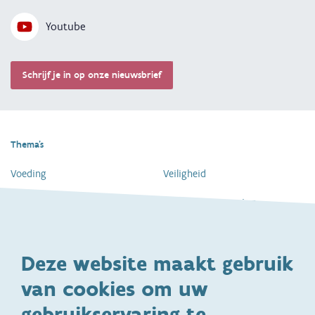
Youtube
Schrijf je in op onze nieuwsbrief
Thema's
Voeding
Veiligheid
Gezondheid en vaccinatie
Dagelijkse verzorging
Kinderopvang en naar school
Spelen en bewegen
Deze website maakt gebruik
Ontwikkeling en gedrag
Gezinsleven
van cookies om uw
Specifieke
Adoptie
ondersteuningsbehoefte
gebruikservaring te