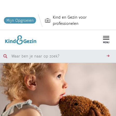
Overslaan
Kind en Gezin voor
en
Mijn Opgroeien
professionelen
naar
de
inhoud
MENU
gaan
Waar
zoe
ben
je
naar
op
zoek?