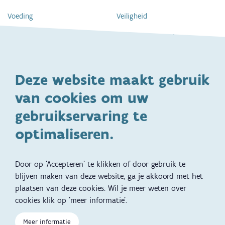
Voeding
Veiligheid
Gezondheid en vaccinatie
Dagelijkse verzorging
Kinderopvang en naar school
Spelen en bewegen
Deze website maakt gebruik
Ontwikkeling en gedrag
Gezinsleven
van cookies om uw
Specifieke
Adoptie
ondersteuningsbehoefte
gebruikservaring te
Kinderwens
Zwangerschap en geboorte
optimaliseren.
Brochures, video's en
Reizen met kinderen
vertalingen
Door op 'Accepteren' te klikken of door gebruik te
Slapen
blijven maken van deze website, ga je akkoord met het
plaatsen van deze cookies. Wil je meer weten over
Kind en Gezin diensten
Vertalingen
Voet
cookies klik op 'meer informatie'.
Over Kind en Gezin
Aanbod tijdens de
Meer informatie
zwangerschap