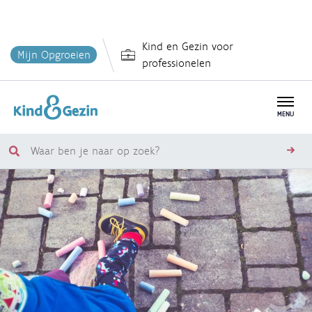
Overslaan
Kind en Gezin voor
en
Mijn Opgroeien
professionelen
naar
de
inhoud
MENU
gaan
Waar
zoe
ben
je
naar
op
zoek?