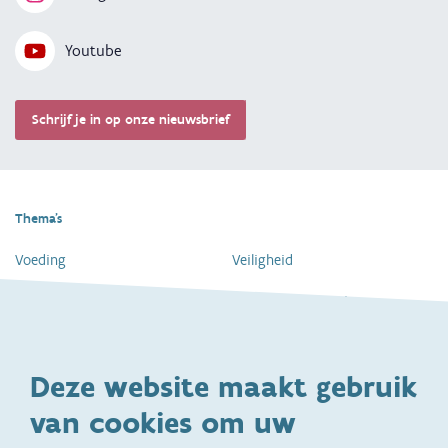
Youtube
Schrijf je in op onze nieuwsbrief
Thema's
Voeding
Veiligheid
Gezondheid en vaccinatie
Dagelijkse verzorging
Kinderopvang en naar school
Spelen en bewegen
Deze website maakt gebruik
Ontwikkeling en gedrag
Gezinsleven
van cookies om uw
Specifieke
Adoptie
ondersteuningsbehoefte