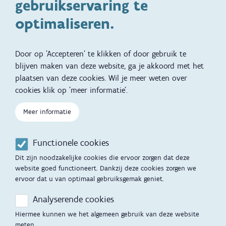
gebruikservaring te
Kinderwens
Zwangerschap en geboorte
optimaliseren.
Brochures, video's en
Reizen met kinderen
vertalingen
Door op 'Accepteren' te klikken of door gebruik te
Slapen
blijven maken van deze website, ga je akkoord met het
plaatsen van deze cookies. Wil je meer weten over
Kind en Gezin diensten
Vertalingen
Voet
cookies klik op 'meer informatie'.
Over Kind en Gezin
Aanbod tijdens de
Meer informatie
zwangerschap
Opgroeien
Contactmomenten
Functionele cookies
Werken voor Opgroeien
Opvoedingsondersteuning
Dit zijn noodzakelijke cookies die ervoor zorgen dat deze
Mijn Opgroeien
website goed functioneert. Dankzij deze cookies zorgen we
Adoptie
ervoor dat u van optimaal gebruiksgemak geniet.
Afspraak maken
Kinderopvang
Analyserende cookies
Startgesprek
Hiermee kunnen we het algemeen gebruik van deze website
Hulp en contact
meten.