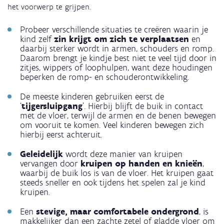
het voorwerp te grijpen.
Probeer verschillende situaties te creëren waarin je
kind zelf
zin krijgt om zich te verplaatsen
en
daarbij sterker wordt in armen, schouders en romp.
Daarom brengt je kindje best niet te veel tijd door in
zitjes, wippers of loophulpen, want deze houdingen
beperken de romp- en schouderontwikkeling.
De meeste kinderen gebruiken eerst de
‘
tijgersluipgang
’. Hierbij blijft de buik in contact
met de vloer, terwijl de armen en de benen bewegen
om vooruit te komen. Veel kinderen bewegen zich
hierbij eerst achteruit.
Geleidelijk
wordt deze manier van kruipen
vervangen door
kruipen op handen en knieën
,
waarbij de buik los is van de vloer. Het kruipen gaat
steeds sneller en ook tijdens het spelen zal je kind
kruipen.
Een
stevige, maar comfortabele ondergrond
, is
makkelijker dan een zachte zetel of gladde vloer om