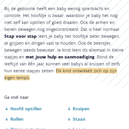
Bij de geboorte heeft een baby weinig spierkracht en
controle. Het hoofdje is zwaar, waardoor je baby het nog
niet zelf kan optillen of goed draaien. Ook de armen en
benen bewegen nog ongecontroleerd. Dat is heel normaal.
Stap voor stap
leert je baby het hoofdje beter bewegen,
te grijpen en dingen vast te houden. Ook de beentjes
bewegen steeds bewuster. Je kind leert dit allemaal in kleine
stapjes en
met jouw hulp en aanmoediging
. Rond de
leeftijd van één jaar kunnen veel baby’s al kruipen of zelfs
hun eerste stapjes zetten.
Elk kind ontwikkelt zich op zijn
eigen tempo.
Ga snel naar
Hoofd optillen
Kruipen
Rollen
Staan