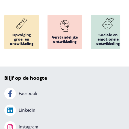
Opvolging
Sociale en
Verstandelijke
groei en
emotionele
ontwikkeling
ontwikkeling
ontwikkeling
Terug 
Blijf op de hoogte
Facebook
LinkedIn
Instagram