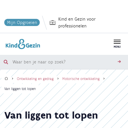
Overslaan
Kind en Gezin voor
en
Mijn Opgroeien
professionelen
naar
de
inhoud
MENU
gaan
Waar
zoe
ben
Home
je
Ontwikkeling en gedrag
Motorische ontwikkeling
naar
Kruimelpad
Van liggen tot lopen
op
zoek?
Van liggen tot lopen