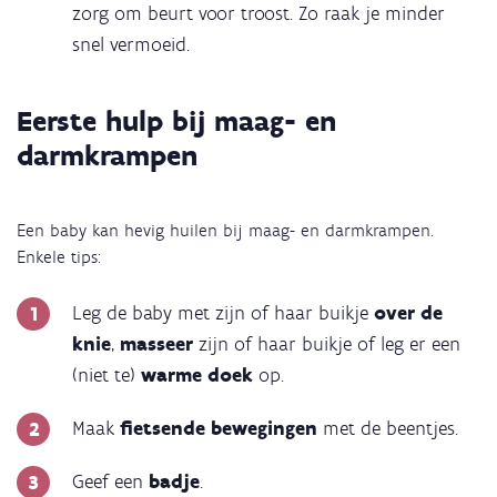
zorg om beurt voor troost. Zo raak je minder
snel vermoeid.
Eerste hulp bij maag- en
darmkrampen
Een baby kan hevig huilen bij maag- en darmkrampen.
Enkele tips:
Leg de baby met zijn of haar buikje
over de
knie
,
masseer
zijn of haar buikje of leg er een
(niet te)
warme doek
op.
Maak
fietsende bewegingen
met de beentjes.
Geef een
badje
.