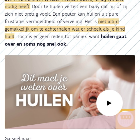
nodig heeft.
Door te huilen vertelt een baby dat hij of zij
zich niet prettig voelt. Een peuter kan huilen uit pure
frustratie, vermoeidheid of verveling. Het is
niet altijd
gemakkelijk om te achterhalen wat er scheelt als je kind
huilt
. Toch is er geen reden tot paniek, want
huilen gaat
over en soms nog snel ook.
Link
Ga snel naar
naar