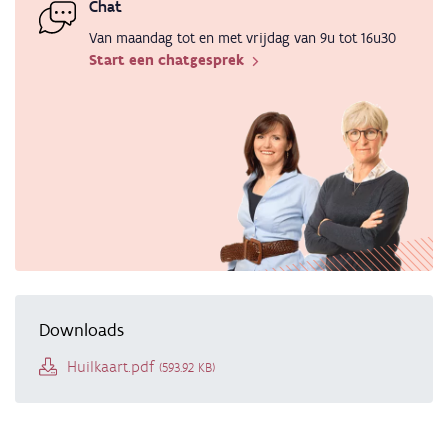
Chat
Van maandag tot en met vrijdag van 9u tot 16u30
Start een chatgesprek
Downloads
Document
Huilkaart.pdf
(593.92 KB)