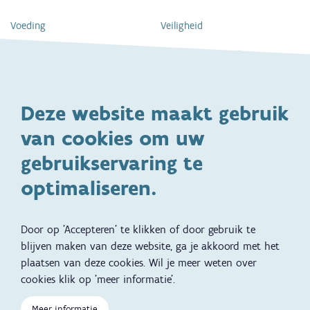
Voeding
Veiligheid
Gezondheid en vaccinatie
Dagelijkse verzorging
Kinderopvang en naar school
Spelen en bewegen
Deze website maakt gebruik
Ontwikkeling en gedrag
Gezinsleven
van cookies om uw
Specifieke
Adoptie
ondersteuningsbehoefte
gebruikservaring te
Kinderwens
Zwangerschap en geboorte
optimaliseren.
Brochures, video's en
Reizen met kinderen
vertalingen
Door op 'Accepteren' te klikken of door gebruik te
Slapen
blijven maken van deze website, ga je akkoord met het
plaatsen van deze cookies. Wil je meer weten over
Kind en Gezin diensten
Vertalingen
Voet
cookies klik op 'meer informatie'.
Over Kind en Gezin
Aanbod tijdens de
Meer informatie
zwangerschap