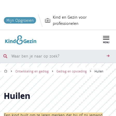
Overslaan
Kind en Gezin voor
en
Mijn Opgroeien
professionelen
naar
de
inhoud
MENU
gaan
Waar
zoe
ben
Home
je
Ontwikkeling en gedrag
Gedrag en opvoeding
Huilen
naar
Kruimelpad
op
zoek?
Huilen
Een kind huilt om te laten merken dat hij of zij iemand