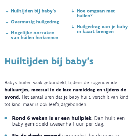
video:
Huiltijden bij baby’s
Hoe omgaan met
Wat
huilen?
je
Overmatig huilgedrag
Huilgedrag van je baby
moet
in kaart brengen
Mogelijke oorzaken
weten
van huilen herkennen
over
huilen
Huiltijden bij baby’s
Baby’s huilen vaak gebundeld, tijdens de zogenoemde
huiluurtjes, meestal in de late namiddag en tijdens de
avond.
Het aantal uren dat je baby huilt, verschilt van kind
tot kind, maar is ook leeftijdsgebonden.
Rond 6 weken is er een huilpiek
. Dan huilt een
baby gemiddeld tweeënhalf uur per dag.
Na de derde maand
vermindert bij de meeste