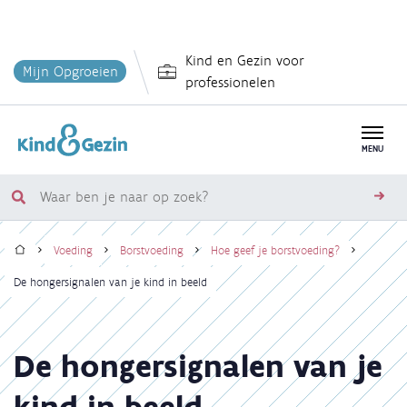
Overslaan
Kind en Gezin voor
en
Mijn Opgroeien
professionelen
naar
de
inhoud
MENU
gaan
Waar
zoe
ben
Home
je
Voeding
Borstvoeding
Hoe geef je borstvoeding?
naar
Kruimelpad
De hongersignalen van je kind in beeld
op
zoek?
De hongersignalen van je
kind in beeld