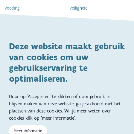
Voeding
Veiligheid
Gezondheid en vaccinatie
Dagelijkse verzorging
Kinderopvang en naar school
Spelen en bewegen
Deze website maakt gebruik
Ontwikkeling en gedrag
Gezinsleven
van cookies om uw
Specifieke
Adoptie
ondersteuningsbehoefte
gebruikservaring te
Kinderwens
Zwangerschap en geboorte
optimaliseren.
Brochures, video's en
Reizen met kinderen
vertalingen
Door op 'Accepteren' te klikken of door gebruik te
Slapen
blijven maken van deze website, ga je akkoord met het
plaatsen van deze cookies. Wil je meer weten over
Kind en Gezin diensten
Vertalingen
Voet
cookies klik op 'meer informatie'.
Over Kind en Gezin
Aanbod tijdens de
zwangerschap
Meer informatie