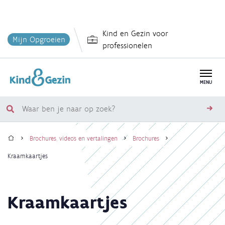
Overslaan
Kind en Gezin voor
en
Mijn Opgroeien
professionelen
naar
de
inhoud
MENU
gaan
Waar
zoe
ben
Home
je
Brochures, video's en vertalingen
Brochures
naar
Kruimelpad
Kraamkaartjes
op
zoek?
Kraamkaartjes