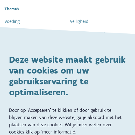
Thema's
Voeding
Veiligheid
Gezondheid en vaccinatie
Dagelijkse verzorging
Kinderopvang en naar school
Spelen en bewegen
Deze website maakt gebruik
Ontwikkeling en gedrag
Gezinsleven
van cookies om uw
Specifieke
Adoptie
ondersteuningsbehoefte
gebruikservaring te
Kinderwens
Zwangerschap en geboorte
optimaliseren.
Brochures, video's en
Reizen met kinderen
vertalingen
Door op 'Accepteren' te klikken of door gebruik te
Slapen
blijven maken van deze website, ga je akkoord met het
plaatsen van deze cookies. Wil je meer weten over
Kind en Gezin diensten
Vertalingen
Voet
cookies klik op 'meer informatie'.