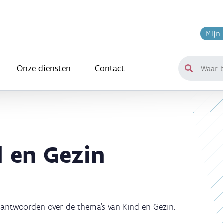
Mijn
Onze diensten
Contact
Waar
ben
je
naar
op
zoek?
 en Gezin
 antwoorden over de thema's van Kind en Gezin.