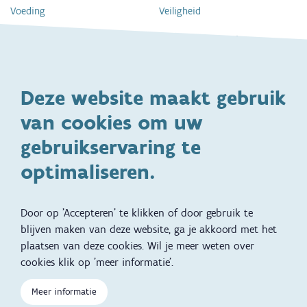
Voeding
Veiligheid
Gezondheid en vaccinatie
Dagelijkse verzorging
Kinderopvang en naar school
Spelen en bewegen
Deze website maakt gebruik
Ontwikkeling en gedrag
Gezinsleven
van cookies om uw
Specifieke
Adoptie
ondersteuningsbehoefte
gebruikservaring te
Kinderwens
Zwangerschap en geboorte
optimaliseren.
Brochures, video's en
Reizen met kinderen
vertalingen
Door op 'Accepteren' te klikken of door gebruik te
Slapen
blijven maken van deze website, ga je akkoord met het
plaatsen van deze cookies. Wil je meer weten over
Kind en Gezin diensten
Vertalingen
Voet
cookies klik op 'meer informatie'.
Over Kind en Gezin
Aanbod tijdens de
Meer informatie
zwangerschap