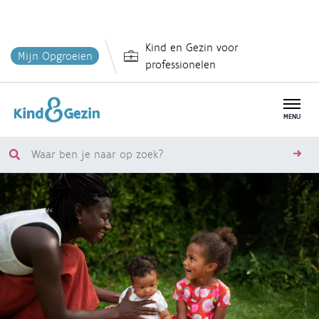
Overslaan
Kind en Gezin voor
en
Mijn Opgroeien
professionelen
naar
de
inhoud
MENU
gaan
Waar
zoe
ben
je
naar
op
zoek?