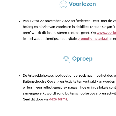
Voorlezen
Van 19 tot 27 november 2022 zet 'Iedereen Leest' met de V
belang en plezier van voorlezen in de kijker. Met de slogan ‘
oren' wordt dit jaar luisteren centraal gezet. Op
www.voorl
je heel wat boekentips, het digitale
promotiemateriaal
en e
Oproep
De Arteveldehogeschool doet onderzoek naar hoe het decre
Buitenschoolse Opvang en Activiteiten vertaald kan worden i
willen in een reflectiegesprek nagaan hoe er in de lokale con
samengewerkt wordt rond buitenschoolse opvang en activite
Geef dit door via
deze forms
.