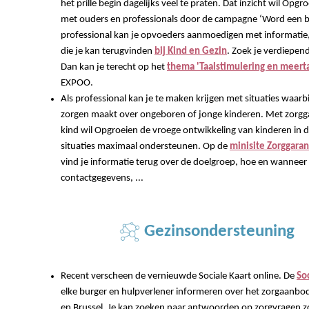
het prille begin dagelijks veel te praten. Dat inzicht wil Opgr
met ouders en professionals door de campagne ‘Word een b
professional kan je opvoeders aanmoedigen met informatie, 
die je kan terugvinden
bij Kind en Gezin
. Zoek je verdiepen
Dan kan je terecht op het
thema 'Taalstimulering en meerta
EXPOO.
Als professional kan je te maken krijgen met situaties waarbij
zorgen maakt over ongeboren of jonge kinderen. Met zorgg
kind wil Opgroeien de vroege ontwikkeling van kinderen in 
situaties maximaal ondersteunen. Op de
minisite Zorggaran
vind je informatie terug over de doelgroep, hoe en wannee
contactgegevens, ...
Gezinsondersteuning
Recent verscheen de vernieuwde Sociale Kaart online. De
So
elke burger en hulpverlener informeren over het zorgaanbo
en Brussel. Je kan zoeken naar antwoorden op zorgvragen zo