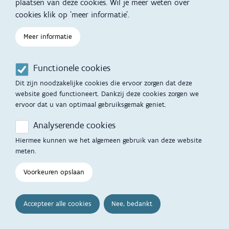
plaatsen van deze cookies. Wil je meer weten over
cookies klik op 'meer informatie'.
Meer informatie
Gezondheid en
Kinderopvan
Functionele cookies
Voeding
vaccinatie
en naar schoo
Dit zijn noodzakelijke cookies die ervoor zorgen dat deze
website goed functioneert. Dankzij deze cookies zorgen we
ervoor dat u van optimaal gebruiksgemak geniet.
Ben je een professional? Je vindt alle info die je nodig
Analyserende cookies
hebt op
opgroeien.be
.
Hiermee kunnen we het algemeen gebruik van deze website
meten.
Terug naar de homepage
Voorkeuren opslaan
Accepteer alle cookies
Nee, bedankt