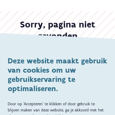
Overslaan
en
Sorry, pagina niet
naar
de
gevonden
inhoud
gaan
Deze link werkt niet meer. Sorry voor het ongemak. We
willen je helpen om snel de info te vinden waar je naar
Deze website maakt gebruik
op zoek bent.
van cookies om uw
gebruikservaring te
Waar
zoeken
optimaliseren.
ben
je
naar
Onze thema's
Door op 'Accepteren' te klikken of door gebruik te
op
blijven maken van deze website, ga je akkoord met het
zoek?