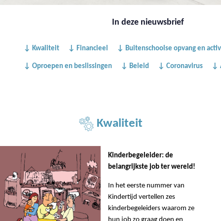
In deze nieuwsbrief
↓ Kwaliteit
↓ Financieel
↓ Buitenschoolse opvang en activ
↓ Oproepen en beslissingen
↓ Beleid
↓ Coronavirus
↓ 
Kwaliteit
Kinderbegeleider: de
belangrijkste job ter wereld!
In het eerste nummer van
Kindertijd vertellen zes
kinderbegeleiders waarom ze
hun job zo graag doen en