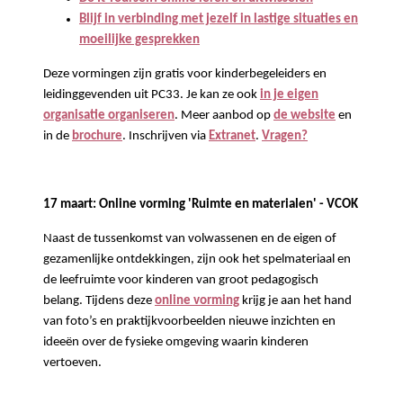
Blijf in verbinding met jezelf in lastige situaties en
moeilijke gesprekken
Deze vormingen zijn gratis voor kinderbegeleiders en
leidinggevenden uit PC33. Je kan ze ook
in je eigen
organisatie organiseren
. Meer aanbod op
de website
en
in de
brochure
. Inschrijven via
Extranet
.
Vragen?
17 maart: Online vorming 'Ruimte en materialen' - VCOK
Naast de tussenkomst van volwassenen en de eigen of
gezamenlijke ontdekkingen, zijn ook het spelmateriaal en
de leefruimte voor kinderen van groot pedagogisch
belang.
Tijdens deze
online vorming
krijg je aan het hand
van foto’s en praktijkvoorbeelden nieuwe inzichten en
ideeën over de fysieke omgeving waarin kinderen
vertoeven.