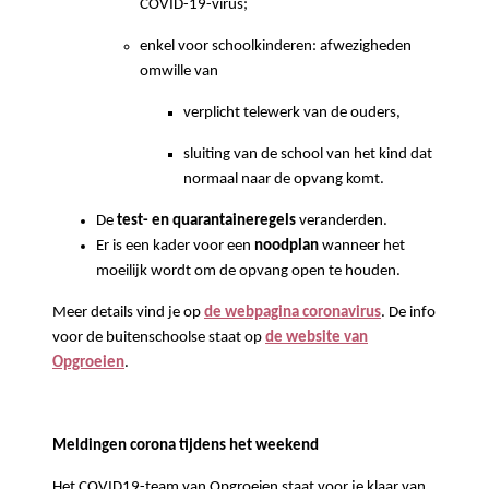
COVID-19-virus;
enkel voor schoolkinderen: afwezigheden
omwille van
verplicht telewerk van de ouders,
sluiting van de school van het kind dat
normaal naar de opvang komt.
De
test- en quarantaineregels
veranderden.
Er is een kader voor een
noodplan
wanneer het
moeilijk wordt om de opvang open te houden.
Meer details vind je op
de webpagina coronavirus
. De info
voor de buitenschoolse staat op
de website van
Opgroeien
.
Meldingen corona tijdens het weekend
Het COVID19-team van Opgroeien staat voor je klaar van