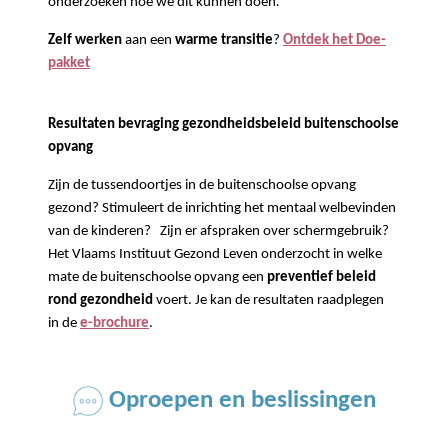
onderzoeken hoe we dit kunnen doen
.
Zelf werken
aan een
warme transitie
?
Ontdek het
Doe-
pakket
Resultaten bevraging gezondheidsbeleid buitenschoolse
opvang
Zijn de tussendoortjes in de buitenschoolse opvang
gezond? Stimuleert de inrichting het mentaal welbevinden
van de kinderen?
Zijn er afspraken over schermgebruik?
Het Vlaams Instituut Gezond Leven onderzocht in welke
mate de buitenschoolse opvang een
preventief beleid
rond gezondheid
voert. Je kan de resultaten raadplegen
in
de
e-brochure
.
Oproepen en beslissingen