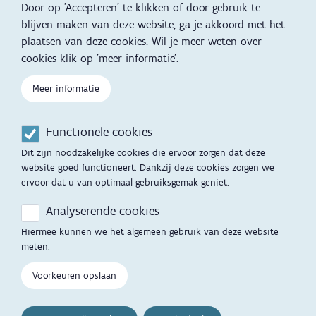
Door op 'Accepteren' te klikken of door gebruik te
Slapen
blijven maken van deze website, ga je akkoord met het
plaatsen van deze cookies. Wil je meer weten over
Kind en Gezin diensten
Vertalingen
Voet
cookies klik op 'meer informatie'.
Over Kind en Gezin
Aanbod tijdens de
Meer informatie
zwangerschap
Opgroeien
Contactmomenten
Functionele cookies
Werken voor Opgroeien
Opvoedingsondersteuning
Dit zijn noodzakelijke cookies die ervoor zorgen dat deze
Mijn Opgroeien
website goed functioneert. Dankzij deze cookies zorgen we
Adoptie
ervoor dat u van optimaal gebruiksgemak geniet.
Afspraak maken
Kinderopvang
Analyserende cookies
Startgesprek
Hiermee kunnen we het algemeen gebruik van deze website
Hulp en contact
meten.
Inkomenstarief
Contactfomulier
Voorkeuren opslaan
Cookievoorkeuren
Opgroeipunt