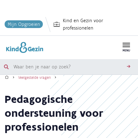
Overslaan
Kind en Gezin voor
en
Mijn Opgroeien
professionelen
naar
de
inhoud
MENU
gaan
Waar
zoe
Home
ben
Veelgestelde vragen
je
Kruimelpad
naar
Pedagogische
op
zoek?
ondersteuning voor
professionelen