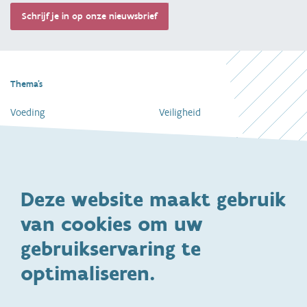
Schrijf je in op onze nieuwsbrief
Thema's
Voeding
Veiligheid
Gezondheid en vaccinatie
Dagelijkse verzorging
Kinderopvang en naar school
Spelen en bewegen
Deze website maakt gebruik
Ontwikkeling en gedrag
Gezinsleven
van cookies om uw
Specifieke
Adoptie
ondersteuningsbehoefte
gebruikservaring te
Kinderwens
Zwangerschap en geboorte
optimaliseren.
Brochures, video's en
Reizen met kinderen
vertalingen