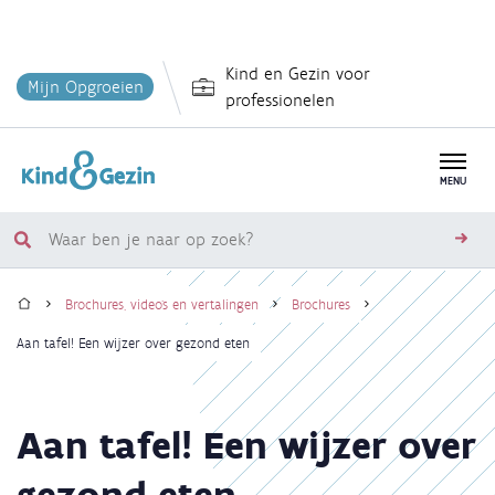
Overslaan
Kind en Gezin voor
en
Mijn Opgroeien
professionelen
naar
de
inhoud
MENU
gaan
Waar
zoe
ben
Home
je
Brochures, video's en vertalingen
Brochures
naar
Kruimelpad
Aan tafel! Een wijzer over gezond eten
op
zoek?
Aan tafel! Een wijzer over
gezond eten