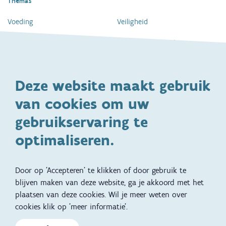
Thema's
Voeding
Veiligheid
Gezondheid en vaccinatie
Dagelijkse verzorging
Kinderopvang en naar school
Spelen en bewegen
Deze website maakt gebruik
Ontwikkeling en gedrag
Gezinsleven
van cookies om uw
Specifieke
Adoptie
ondersteuningsbehoefte
gebruikservaring te
Kinderwens
Zwangerschap en geboorte
optimaliseren.
Brochures, video's en
Reizen met kinderen
vertalingen
Door op 'Accepteren' te klikken of door gebruik te
Slapen
blijven maken van deze website, ga je akkoord met het
plaatsen van deze cookies. Wil je meer weten over
Kind en Gezin diensten
Vertalingen
Voet
cookies klik op 'meer informatie'.
Over Kind en Gezin
Aanbod tijdens de