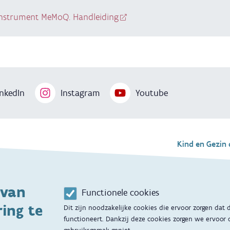
-instrument MeMoQ. Handleiding
nkedIn
Instagram
Youtube
Voet
Kind en Gezin 
Aanbod tijdens 
 van
Contactmoment
g
Functionele cookies
ing te
Dit zijn noodzakelijke cookies die ervoor zorgen dat
Opvoedingsonde
functioneert. Dankzij deze cookies zorgen we ervoor 