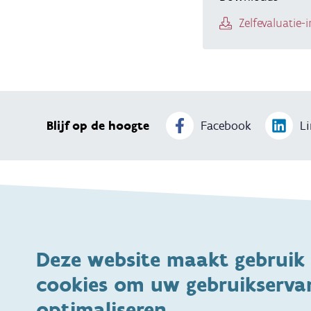
Zelfevaluatie
Blijf op de hoogte
Facebook
Li
Thema's
Voeding
Veiligheid
Deze website maakt gebruik
Gezondheid en vaccinatie
Dagelijkse verzorgin
cookies om uw gebruikservar
Kinderopvang en naar school
Spelen en bewegen
optimaliseren.