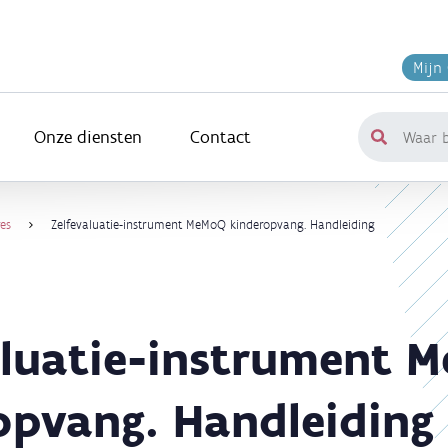
Mijn
Onze diensten
Contact
Waar
ben
je
naar
es
Zelfevaluatie-instrument MeMoQ kinderopvang. Handleiding
op
zoek?
aluatie-instrument 
opvang. Handleiding