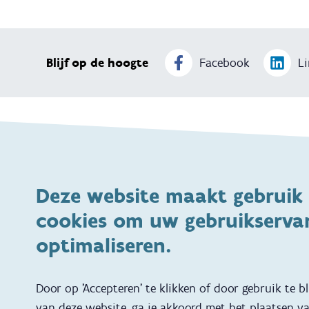
Blijf op de hoogte
Facebook
Li
Thema's
Voeding
Veiligheid
Deze website maakt gebruik
Gezondheid en vaccinatie
Dagelijkse verzorgin
cookies om uw gebruikservar
Kinderopvang en naar school
Spelen en bewegen
optimaliseren.
Ontwikkeling en gedrag
Gezinsleven
Specifieke ondersteuningsbehoefte
Adoptie
Door op 'Accepteren' te klikken of door gebruik te b
van deze website, ga je akkoord met het plaatsen v