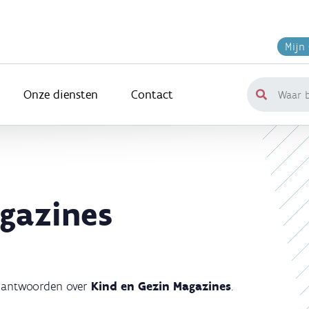
Mijn
Onze diensten
Contact
Waar
ben
je
naar
op
zoek?
gazines
n antwoorden over
Kind en Gezin Magazines
.