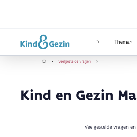
Adoptie
Kinderwens
Overslaan
en
Brochures, video's en
vertalingen
naar
Hoofdpagina
Thema
de
inhoud
gaan
Home
Veelgestelde vragen
Kruimelpad
Kind en Gezin Ma
Veelgestelde vragen e