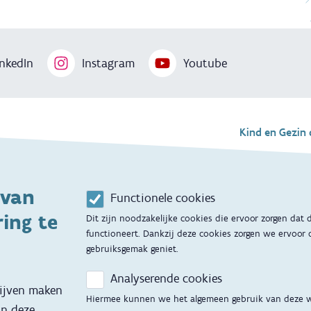
nkedIn
Instagram
Youtube
Voet
Kind en Gezin 
Aanbod tijdens 
 van
Contactmoment
g
Functionele cookies
ing te
Dit zijn noodzakelijke cookies die ervoor zorgen dat
Opvoedingsonde
functioneert. Dankzij deze cookies zorgen we ervoor 
gebruiksgemak geniet.
Adoptie
Analyserende cookies
Kinderopvang
lijven maken
Hiermee kunnen we het algemeen gebruik van deze 
an deze