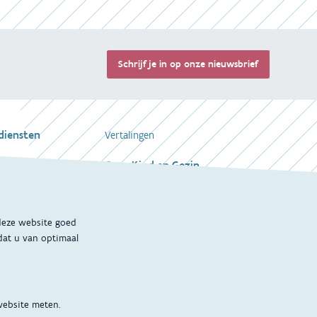
Terug 
Schrijf je in op onze nieuwsbrief
diensten
Vertalingen
Over Kind en Gezin
de zwangerschap
en
Opgroeien
 deze website goed
rsteuning
Werken voor Opgroeien
dat u van optimaal
Mijn Opgroeien
Afspraak maken
website meten.