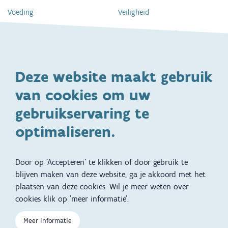
Voeding
Veiligheid
Gezondheid en vaccinatie
Dagelijkse verzorging
Kinderopvang en naar school
Spelen en bewegen
Deze website maakt gebruik
Ontwikkeling en gedrag
Gezinsleven
van cookies om uw
Specifieke
Adoptie
ondersteuningsbehoefte
gebruikservaring te
Kinderwens
Zwangerschap en geboorte
optimaliseren.
Brochures, video's en
Reizen met kinderen
vertalingen
Door op 'Accepteren' te klikken of door gebruik te
Slapen
blijven maken van deze website, ga je akkoord met het
plaatsen van deze cookies. Wil je meer weten over
Kind en Gezin diensten
Vertalingen
Voet
cookies klik op 'meer informatie'.
Over Kind en Gezin
Aanbod tijdens de
Meer informatie
zwangerschap