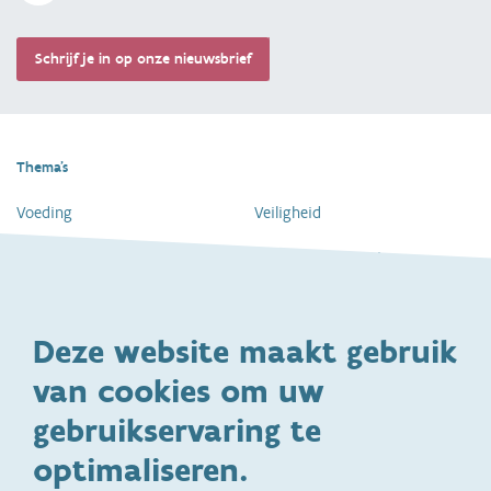
Schrijf je in op onze nieuwsbrief
Thema's
Voeding
Veiligheid
Gezondheid en vaccinatie
Dagelijkse verzorging
Kinderopvang en naar school
Spelen en bewegen
Deze website maakt gebruik
Ontwikkeling en gedrag
Gezinsleven
van cookies om uw
Specifieke
Adoptie
ondersteuningsbehoefte
gebruikservaring te
Kinderwens
Zwangerschap en geboorte
optimaliseren.
Brochures, video's en