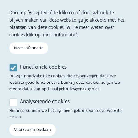
Reizen met kinderen
vertalingen
Door op 'Accepteren' te klikken of door gebruik te
Slapen
blijven maken van deze website, ga je akkoord met het
plaatsen van deze cookies. Wil je meer weten over
Kind en Gezin diensten
Vertalingen
Voet
cookies klik op 'meer informatie'.
Over Kind en Gezin
Aanbod tijdens de
Meer informatie
zwangerschap
Opgroeien
Contactmomenten
Functionele cookies
Werken voor Opgroeien
Opvoedingsondersteuning
Dit zijn noodzakelijke cookies die ervoor zorgen dat deze
Mijn Opgroeien
website goed functioneert. Dankzij deze cookies zorgen we
Adoptie
ervoor dat u van optimaal gebruiksgemak geniet.
Afspraak maken
Kinderopvang
Analyserende cookies
Startgesprek
Hiermee kunnen we het algemeen gebruik van deze website
Hulp en contact
meten.
Inkomenstarief
Contactfomulier
Voorkeuren opslaan
Cookievoorkeuren
Opgroeipunt