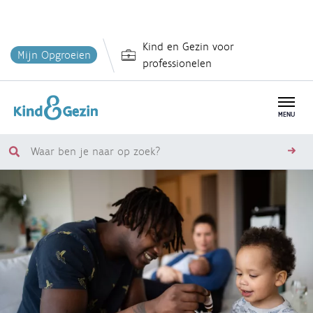
Overslaan
Kind en Gezin voor
en
Mijn Opgroeien
professionelen
naar
de
inhoud
MENU
gaan
Waar
zoe
ben
je
naar
op
zoek?