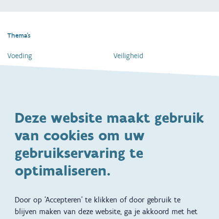
Thema's
Voeding
Veiligheid
Gezondheid en vaccinatie
Dagelijkse verzorging
Kinderopvang en naar school
Spelen en bewegen
Deze website maakt gebruik
Ontwikkeling en gedrag
Gezinsleven
van cookies om uw
Specifieke
Adoptie
ondersteuningsbehoefte
gebruikservaring te
Kinderwens
Zwangerschap en geboorte
optimaliseren.
Brochures, video's en
Reizen met kinderen
vertalingen
Door op 'Accepteren' te klikken of door gebruik te
Slapen
blijven maken van deze website, ga je akkoord met het