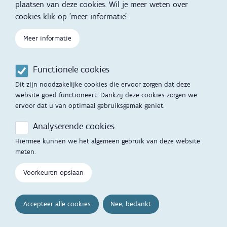
plaatsen van deze cookies. Wil je meer weten over
Kind en Gezin diensten
Vertalingen
Voet
cookies klik op 'meer informatie'.
Over Kind en Gezin
Aanbod tijdens de
Meer informatie
zwangerschap
Opgroeien
Contactmomenten
Functionele cookies
Werken voor Opgroeien
Opvoedingsondersteuning
Dit zijn noodzakelijke cookies die ervoor zorgen dat deze
Mijn Opgroeien
website goed functioneert. Dankzij deze cookies zorgen we
Adoptie
ervoor dat u van optimaal gebruiksgemak geniet.
Afspraak maken
Kinderopvang
Analyserende cookies
Startgesprek
Hiermee kunnen we het algemeen gebruik van deze website
Hulp en contact
meten.
Inkomenstarief
Contactfomulier
Voorkeuren opslaan
Cookievoorkeuren
Opgroeipunt
Accepteer alle cookies
Nee, bedankt
Veelgestelde vragen