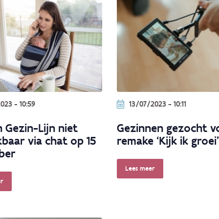
023 - 10:59
13/07/2023 - 10:11
 Gezin-Lijn niet
Gezinnen gezocht v
kbaar via chat op 15
remake ‘Kijk ik groei’
ber
Lees meer
r