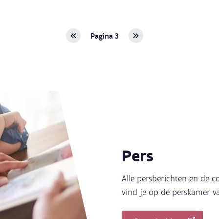
Vorige
Volgende
Pagina 3
pagina
pagina
Pers
Alle persberichten en de 
vind je op de perskamer v