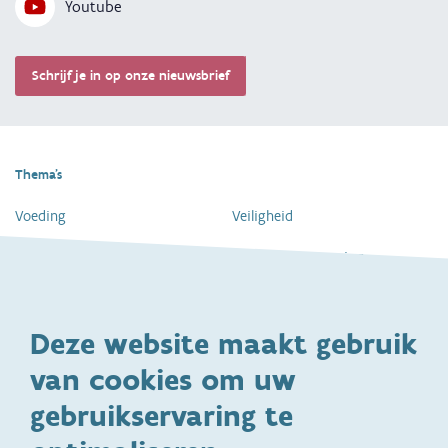
Youtube
Schrijf je in op onze nieuwsbrief
Thema's
Voeding
Veiligheid
Gezondheid en vaccinatie
Dagelijkse verzorging
Kinderopvang en naar school
Spelen en bewegen
Deze website maakt gebruik
Ontwikkeling en gedrag
Gezinsleven
van cookies om uw
Specifieke
Adoptie
ondersteuningsbehoefte
gebruikservaring te
Kinderwens
Zwangerschap en geboorte