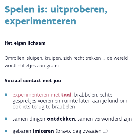
naar
Spelen is: uitproberen,
video:
Wat
experimenteren
je
moet
weten
Het eigen lichaam
over
je
Omrollen, sluipen, kruipen, zich recht trekken … de wereld
kind
wordt stilletjes aan groter.
van
6
Sociaal contact met jou
tot
12
experimenteren met
taal
: brabbelen, echte
maanden
gesprekjes voeren en ruimte laten aan je kind om
ook iets terug te brabbelen
samen dingen
ontdekken
, samen verwonderd zijn
gebaren
imiteren
(bravo, dag zwaaien …)