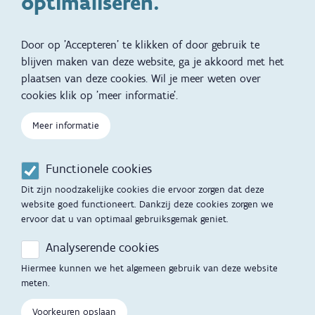
optimaliseren.
Brochures, video's en
Reizen met kinderen
vertalingen
Door op 'Accepteren' te klikken of door gebruik te
Slapen
blijven maken van deze website, ga je akkoord met het
plaatsen van deze cookies. Wil je meer weten over
Kind en Gezin diensten
Vertalingen
Voet
cookies klik op 'meer informatie'.
Over Kind en Gezin
Aanbod tijdens de
zwangerschap
Meer informatie
Opgroeien
Contactmomenten
Functionele cookies
Werken voor Opgroeien
Opvoedingsondersteuning
Dit zijn noodzakelijke cookies die ervoor zorgen dat deze
Mijn Opgroeien
website goed functioneert. Dankzij deze cookies zorgen we
Adoptie
ervoor dat u van optimaal gebruiksgemak geniet.
Afspraak maken
Kinderopvang
Analyserende cookies
Startgesprek
Hiermee kunnen we het algemeen gebruik van deze website
Hulp en contact
meten.
Inkomenstarief
Contactfomulier
Voorkeuren opslaan