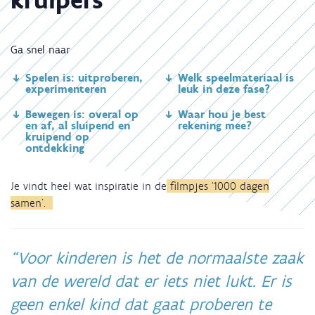
Ga snel naar
Spelen is: uitproberen,
Welk speelmateriaal is
experimenteren
leuk in deze fase?
Bewegen is: overal op
Waar hou je best
en af, al sluipend en
rekening mee?
kruipend op
ontdekking
Je vindt heel wat inspiratie in de
filmpjes ‘1000 dagen
samen’.
Voor kinderen is het de normaalste zaak
van de wereld dat er iets niet lukt. Er is
geen enkel kind dat gaat proberen te