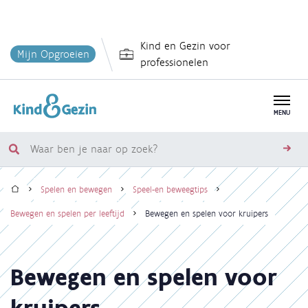
Overslaan
Kind en Gezin voor
en
Mijn Opgroeien
professionelen
naar
de
inhoud
MENU
gaan
Waar
zoe
ben
Home
je
Spelen en bewegen
Speel-en beweegtips
naar
Kruimelpad
Bewegen en spelen per leeftijd
Bewegen en spelen voor kruipers
op
zoek?
Bewegen en spelen voor
kruipers