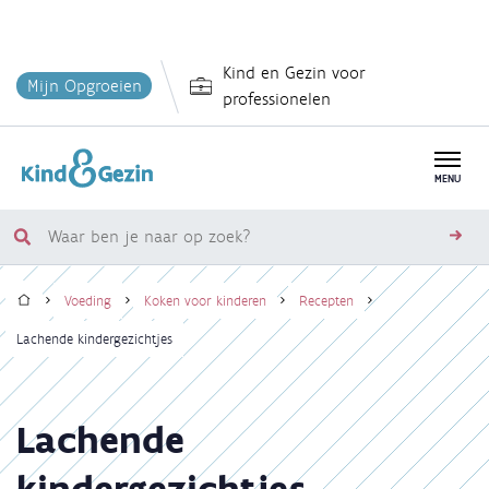
Overslaan
Kind en Gezin voor
en
Mijn Opgroeien
professionelen
naar
de
inhoud
MENU
gaan
Waar
zoe
ben
Home
je
Voeding
Koken voor kinderen
Recepten
naar
Kruimelpad
Lachende kindergezichtjes
op
zoek?
Lachende
kindergezichtjes