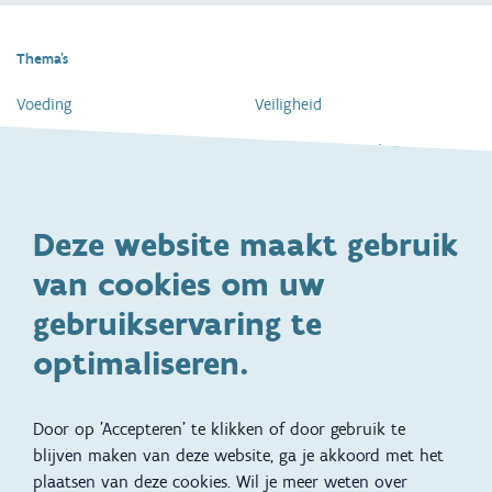
Thema's
Voeding
Veiligheid
Gezondheid en vaccinatie
Dagelijkse verzorging
Kinderopvang en naar school
Spelen en bewegen
Deze website maakt gebruik
Ontwikkeling en gedrag
Gezinsleven
van cookies om uw
Specifieke
Adoptie
ondersteuningsbehoefte
gebruikservaring te
Kinderwens
Zwangerschap en geboorte
optimaliseren.
Brochures, video's en
Reizen met kinderen
vertalingen
Door op 'Accepteren' te klikken of door gebruik te
Slapen
blijven maken van deze website, ga je akkoord met het
plaatsen van deze cookies. Wil je meer weten over