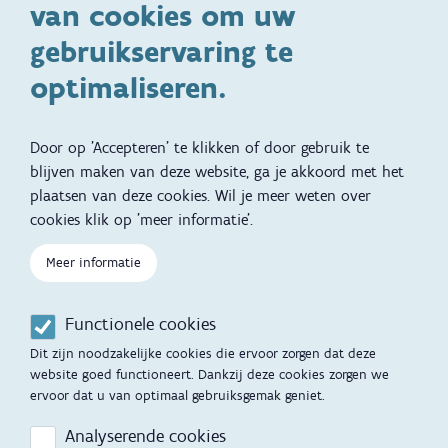
van cookies om uw
Specifieke
Adoptie
ondersteuningsbehoefte
gebruikservaring te
Kinderwens
Zwangerschap en geboorte
optimaliseren.
Brochures, video's en
Reizen met kinderen
vertalingen
Door op 'Accepteren' te klikken of door gebruik te
Slapen
blijven maken van deze website, ga je akkoord met het
plaatsen van deze cookies. Wil je meer weten over
Kind en Gezin diensten
Vertalingen
Voet
cookies klik op 'meer informatie'.
Over Kind en Gezin
Aanbod tijdens de
zwangerschap
Meer informatie
Opgroeien
Contactmomenten
Functionele cookies
Werken voor Opgroeien
Opvoedingsondersteuning
Dit zijn noodzakelijke cookies die ervoor zorgen dat deze
Mijn Opgroeien
website goed functioneert. Dankzij deze cookies zorgen we
Adoptie
ervoor dat u van optimaal gebruiksgemak geniet.
Afspraak maken
Kinderopvang
Analyserende cookies