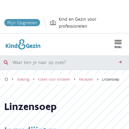
Overslaan
Kind en Gezin voor
en
Mijn Opgroeien
professionelen
naar
de
inhoud
MENU
gaan
Waar
zoe
ben
Home
je
Voeding
Koken voor kinderen
Recepten
Linzensoep
naar
Kruimelpad
op
zoek?
Linzensoep