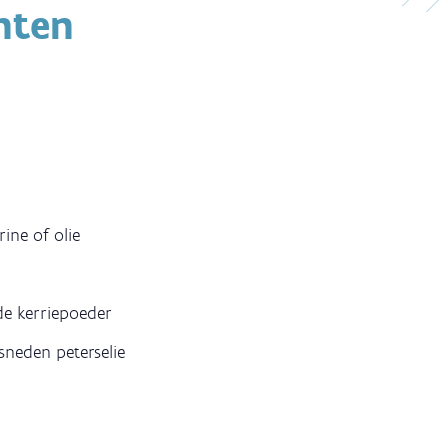
nten
ine of olie
lde kerriepoeder
esneden peterselie