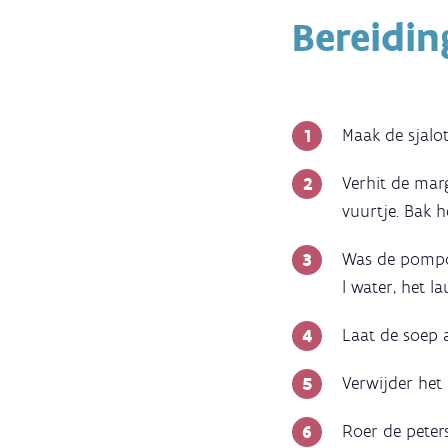
Bereidin
Maak de sjalo
Verhit de marg
vuurtje. Bak 
Was de pompoe
l water, het l
Laat de soep 
Verwijder het
Roer de peters