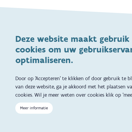
Thema's
Voeding
Veiligheid
Deze website maakt gebruik
Gezondheid en vaccinatie
Dagelijkse verzorgin
cookies om uw gebruikservar
Kinderopvang en naar school
Spelen en bewegen
optimaliseren.
Ontwikkeling en gedrag
Gezinsleven
Specifieke ondersteuningsbehoefte
Adoptie
Door op 'Accepteren' te klikken of door gebruik te b
van deze website, ga je akkoord met het plaatsen v
Zwangerschap en geboorte
Kinderwens
cookies. Wil je meer weten over cookies klik op 'mee
Reizen met kinderen
Brochures, video's en
Meer informatie
Slapen