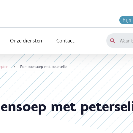
Mijn
Onze diensten
Contact
Waar
ben
je
naar
epten
Pompoensoep met peterselie
op
zoek?
nsoep met petersel