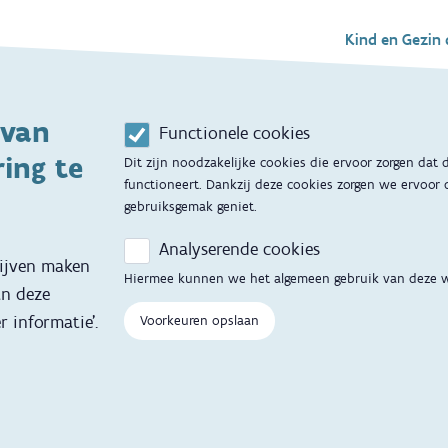
Voet
Kind en Gezin 
Aanbod tijdens 
 van
Contactmoment
g
Functionele cookies
ing te
Dit zijn noodzakelijke cookies die ervoor zorgen dat
Opvoedingsonde
functioneert. Dankzij deze cookies zorgen we ervoor 
gebruiksgemak geniet.
Adoptie
Analyserende cookies
Kinderopvang
lijven maken
Hiermee kunnen we het algemeen gebruik van deze 
an deze
Hulp en conta
r informatie'.
Voorkeuren opslaan
Contactfomulier
 vertalingen
Opgroeipunt
Veelgestelde vra