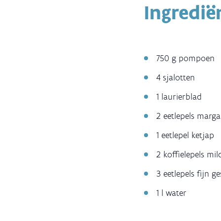
Ingredië
750 g pompoen
4 sjalotten
1 laurierblad
2 eetlepels margar
1 eetlepel ketjap
2 koffielepels mi
3 eetlepels fijn g
1 l water