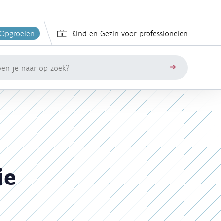
 Opgroeien
Kind en Gezin voor professionelen
zoeken
ie