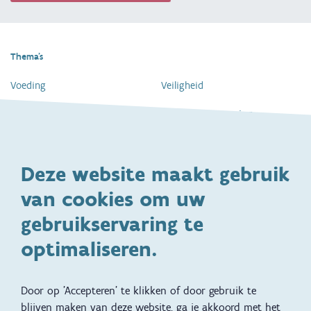
Thema's
Voeding
Veiligheid
Gezondheid en vaccinatie
Dagelijkse verzorging
Kinderopvang en naar school
Spelen en bewegen
Deze website maakt gebruik
Ontwikkeling en gedrag
Gezinsleven
van cookies om uw
Specifieke
Adoptie
ondersteuningsbehoefte
gebruikservaring te
Kinderwens
Zwangerschap en geboorte
optimaliseren.
Brochures, video's en
Reizen met kinderen
vertalingen
Door op 'Accepteren' te klikken of door gebruik te
Slapen
blijven maken van deze website, ga je akkoord met het