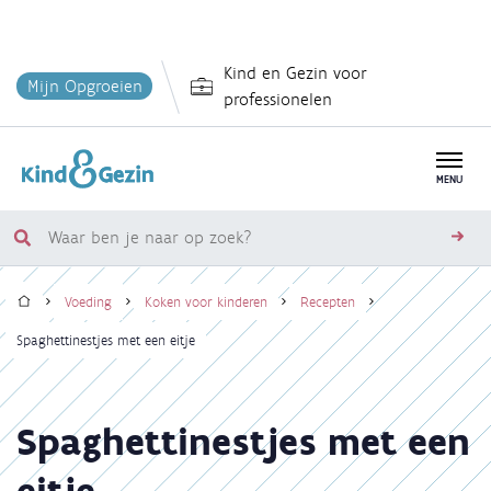
Overslaan
Kind en Gezin voor
en
Mijn Opgroeien
professionelen
naar
de
inhoud
MENU
gaan
Waar
zoe
ben
Home
je
Voeding
Koken voor kinderen
Recepten
naar
Kruimelpad
Spaghettinestjes met een eitje
op
zoek?
Spaghettinestjes met een
eitje