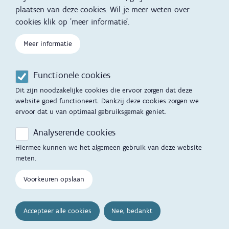
plaatsen van deze cookies. Wil je meer weten over
Kind en Gezin diensten
Vertalingen
Voet
cookies klik op 'meer informatie'.
Over Kind en Gezin
Aanbod tijdens de
zwangerschap
Meer informatie
Opgroeien
Contactmomenten
Functionele cookies
Werken voor Opgroeien
Opvoedingsondersteuning
Dit zijn noodzakelijke cookies die ervoor zorgen dat deze
Mijn Opgroeien
website goed functioneert. Dankzij deze cookies zorgen we
Adoptie
ervoor dat u van optimaal gebruiksgemak geniet.
Afspraak maken
Kinderopvang
Analyserende cookies
Startgesprek
Hiermee kunnen we het algemeen gebruik van deze website
Hulp en contact
meten.
Inkomenstarief
Contactfomulier
Voorkeuren opslaan
Cookievoorkeuren
Opgroeipunt
Accepteer alle cookies
Nee, bedankt
Veelgestelde vragen