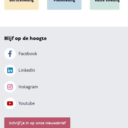
Borstvoeding
Flesvoeding
Vaste voeding
Terug 
Blijf op de hoogte
Facebook
LinkedIn
Instagram
Youtube
Schrijf je in op onze nieuwsbrief